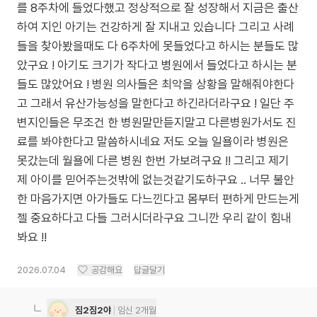
를 8주차에 들었다했고 정상적으로 잘 성장해서 지금은 출산
하여 지인 아기는 건강하게 잘 지내고 있습니다 그리고 사례
들을 찾아봤을때도 다 6주차에 못들었다고 하시는 분들도 많
았구요 ! 아기도 크기가 작다고 병원에서 들었다고 하시는 분
들도 많았어요 ! 병원 의사들은 최악을 상황을 말해줘야한다
고 그래서 유산가능성을 말한다고 하긴라더라구요 ! 일단 주
변지인들은 무조건 한 병원말만듣지말고 다른병원가서도 진
료를 봐야한다고 말씀하시네요 저도 오늘 일욜이라 병원은
못갔는데 월욜에 다른 병원 한번 가보려구요 !! 그리고 제기
제 아이를 믿어주는것밖에 없는것같기도하구요 .. 너무 불안
한 마음가지면 아가들도 다느낀다고 몸부터 편하게 만드는게
젤 중요하다고 다들 그러시더라구요 그니깐 우리 같이 힘내
봐요 !!
2026.07.04
공감해요
답글달기
짐2짐2야
임신 2개월