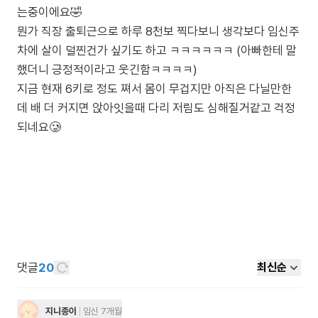
는중이에요🤣
뭔가 직장 출퇴근으로 하루 8천보 찍다보니 생각보다 임신주
차에 살이 덜찐건가 싶기도 하고 ㅋㅋㅋㅋㅋㅋ (아빠한테 말
했더니 긍정적이라고 웃긴함ㅋㅋㅋㅋ)
지금 현재 6키로 정도 쪄서 몸이 무겁지만 아직은 다닐만한
데 배 더 커지면 앉아잇을때 다리 저림도 심해질거같고 걱정
되네요🥲
댓글
20
최신순
지니종이
임신 7개월