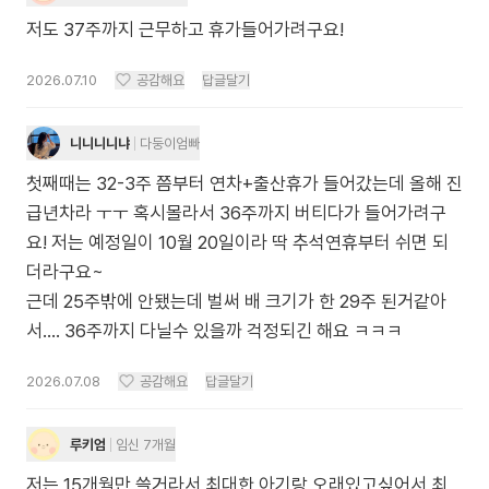
저도 37주까지 근무하고 휴가들어가려구요!
2026.07.10
공감해요
답글달기
니니니니냐
다둥이엄빠
첫째때는 32-3주 쯤부터 연차+출산휴가 들어갔는데 올해 진
급년차라 ㅜㅜ 혹시몰라서 36주까지 버티다가 들어가려구
요! 저는 예정일이 10월 20일이라 딱 추석연휴부터 쉬면 되
더라구요~
근데 25주밖에 안됐는데 벌써 배 크기가 한 29주 된거같아
서.... 36주까지 다닐수 있을까 걱정되긴 해요 ㅋㅋㅋ
2026.07.08
공감해요
답글달기
루키엄
임신 7개월
저는 15개월만 쓸거라서 최대한 아기랑 오래있고싶어서 최