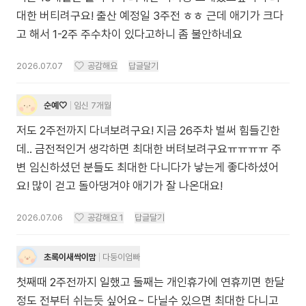
대한 버티려구요! 출산 예정일 3주전 ㅎㅎ 근데 애기가 크다
고 해서 1-2주 주수차이 있다고하니 좀 불안하네요
2026.07.07
공감해요
답글달기
순예🤍
임신 7개월
저도 2주전까지 다녀보려구요! 지금 26주차 벌써 힘들긴한
데.. 금전적인거 생각하면 최대한 버텨보려구요ㅠㅠㅠㅠ 주
변 임신하셨던 분들도 최대한 다니다가 낳는게 좋다하셨어
요! 많이 걷고 돌아댕겨야 애기가 잘 나온대요!
2026.07.06
공감해요
1
답글달기
초록이새싹이맘
다둥이엄빠
첫째때 2주전까지 일했고 둘째는 개인휴가에 연휴끼면 한달
정도 전부터 쉬는듯 싶어요~ 다닐수 있으면 최대한 다니고