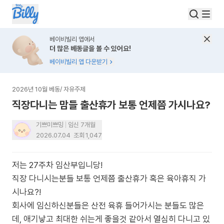
베이비빌리 앱에서
더 많은 베동글을 볼 수 있어요!
베이비빌리 앱 다운받기
2026년 10월 베동
/
자유주제
직장다니는 맘들 출산휴가 보통 언제쯤 가시나요?
기쁘미쁘밍
임신 7개월
2026.07.04
조회
1,047
저는 27주차 임산부입니당!
직장 다니시는분들 보통 언제쯤 출산휴가 혹은 육아휴직 가
시나요?!
회사에 임신하신분들은 산전 육휴 들어가시는 분들도 많은
데, 애기낳고 최대한 쉬는게 좋을것 같아서 열심히 다니고 있