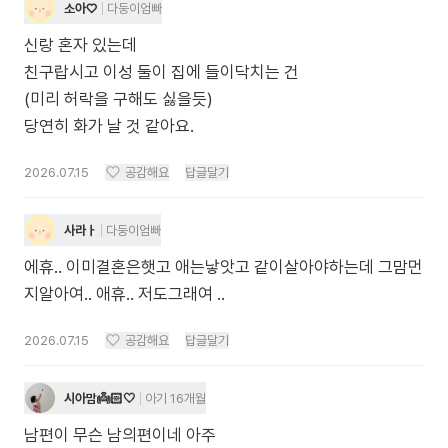
소아♡
다둥이엄빠
신랑 혼자 있는데
친구랍시고 이성 둘이 집에 들이닥치는 건
(미리 허락을 구해도 싫을듯)
당연히 화가 날 것 같아요.
2026.07.15
공감해요
답글달기
사라ㅏ
다둥이엄빠
에휴.. 이미결혼은햇고 애는낳앗고 같이살아야하는데 그맘먼
지알아여.. 애휴.. 저도그래여 ..
2026.07.15
공감해요
답글달기
시아맘👼🏻🤍
아기 16개월
남편이 무슨 남의편이네 아주