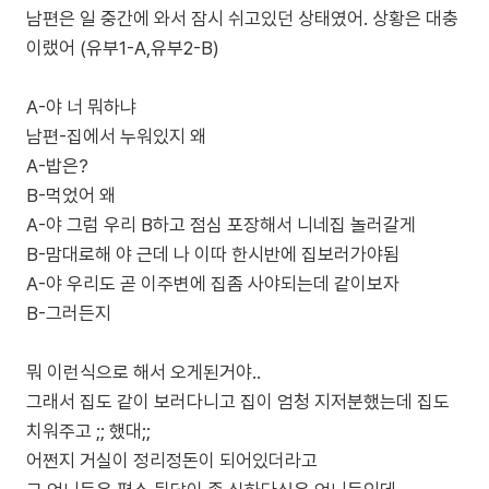
남편은 일 중간에 와서 잠시 쉬고있던 상태였어. 상황은 대충
이랬어 (유부1-A,유부2-B)
A-야 너 뭐하냐
남편-집에서 누워있지 왜
A-밥은?
B-먹었어 왜
A-야 그럼 우리 B하고 점심 포장해서 니네집 놀러갈게
B-맘대로해 야 근데 나 이따 한시반에 집보러가야됨
A-야 우리도 곧 이주변에 집좀 사야되는데 같이보자
B-그러든지
뭐 이런식으로 해서 오게된거야..
그래서 집도 같이 보러다니고 집이 엄청 지저분했는데 집도
치워주고 ;; 했대;;
어쩐지 거실이 정리정돈이 되어있더라고