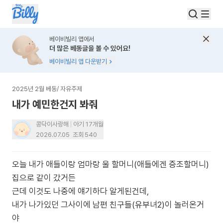
베이비빌리 앱에서
더 많은 베동글을 볼 수 있어요!
베이비빌리 앱 다운받기
2025년 2월 베동
/
자유주제
내가 예민한건지 봐줘
콩닥이사랑해
아기 17개월
2026.07.05
조회
540
오늘 내가 애들이랑 엄마랑 울 할머니(애들에겐 증조할머니)
집으로 같이 갔거든
근데 이것도 나중에 얘기하다 알게된건데,
내가 나가있던 그사이에 남편 친구들(유부녀2)이 놀러온거
야