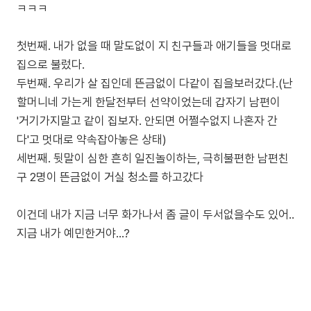
ㅋㅋㅋ
첫번째. 내가 없을 때 말도없이 지 친구들과 애기들을 멋대로
집으로 불렀다.
두번째. 우리가 살 집인데 뜬금없이 다같이 집을보러갔다.(난
할머니네 가는게 한달전부터 선약이었는데 갑자기 남편이
'거기가지말고 같이 집보자. 안되면 어쩔수없지 나혼자 간
다'고 멋대로 약속잡아놓은 상태)
세번째. 뒷말이 심한 흔히 일진놀이하는, 극히불편한 남편친
구 2명이 뜬금없이 거실 청소를 하고갔다
이건데 내가 지금 너무 화가나서 좀 글이 두서없을수도 있어..
지금 내가 예민한거야...?