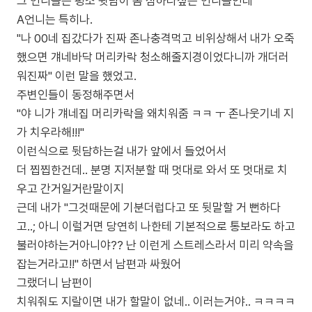
그 언니들은 평소 뒷담이 좀 심하다싶은 언니들인데
A언니는 특히나.
"나 00네 집갔다가 진짜 존나충격먹고 비위상해서 내가 오죽
했으면 걔네바닥 머리카락 청소해줄지경이었다니까 개더러
워진짜" 이런 말을 했었고.
주변인들이 동정해주면서
"야 니가 걔네집 머리카락을 왜치워줌 ㅋㅋ ㅜ 존나웃기네 지
가 치우라해!!!"
이런식으로 뒷담하는걸 내가 앞에서 들었어서
더 찝찝한건데.. 분명 지저분할 때 멋대로 와서 또 멋대로 치
우고 간거일거란말이지
근데 내가 "그것때문에 기분더럽다고 또 뒷말할 거 뻔하다
고..; 아니 이럴거면 당연히 나한테 기본적으로 통보라도 하고
불러야하는거아니야?? 난 이런게 스트레스라서 미리 약속을
잡는거라고!!" 하면서 남편과 싸웠어
그랬더니 남편이
치워줘도 지랄이면 내가 할말이 없네.. 이러는거야.. ㅋㅋㅋㅋ