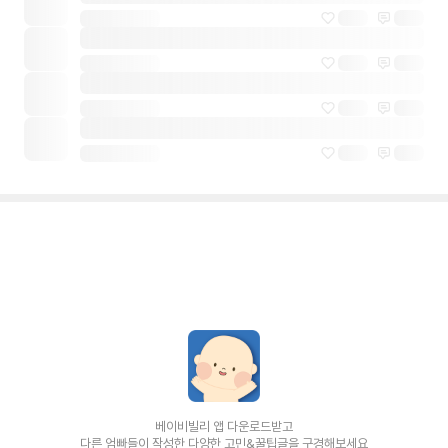
베이비빌리 앱 다운로드받고
다른 엄빠들이 작성한 다양한 고민&꿀팁글을 구경해보세요