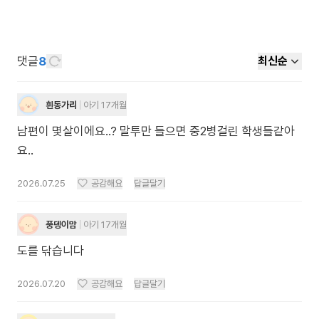
댓글
8
최신순
흰동가리
아기 17개월
남편이 몇살이에요..? 말투만 들으면 중2병걸린 학생들같아
요..
2026.07.25
공감해요
답글달기
풍뎅이맘
아기 17개월
도를 닦습니다
2026.07.20
공감해요
답글달기