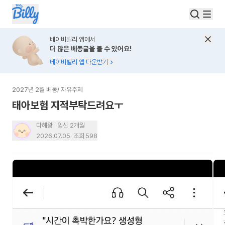
베이비빌리 앱에서
더 많은 베동글을 볼 수 있어요!
베이비빌리 앱 다운받기
2027년 2월 베동
/
자유주제
태아보험 지적부탁드려요ㅜ
다혜왕
임신 2개월
2026.07.05
조회
598