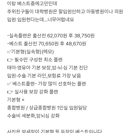
이랑 베스트중에고민인데
주위친구들이 대학병원은 잘입원안하고 아동병원이나 의원
입원 입원한다는데...너무어렵네요
-실속플랜은 출산전 62,070원 후 38,750원
-베스트 출산전 70,650원 후 48,670원
✅기본형(실속형)(메모)
👉 필수만 구성한 최소 플랜
태아·영유아 기본 보장,암·뇌·심 기본 진단
입원·수술 기본 라인,보험료 가장 낮음
✅ 베스트플랜- 가장 많이 선호하는 플랜
👉 실사용 보장 강화 플랜
기본형 +
종합병원 / 상급종합병원 1인실 입원일당
수술비 세분화,암뇌심 강화
사진은 앞세장이 기본형 뒷 두장이 베스트입니다