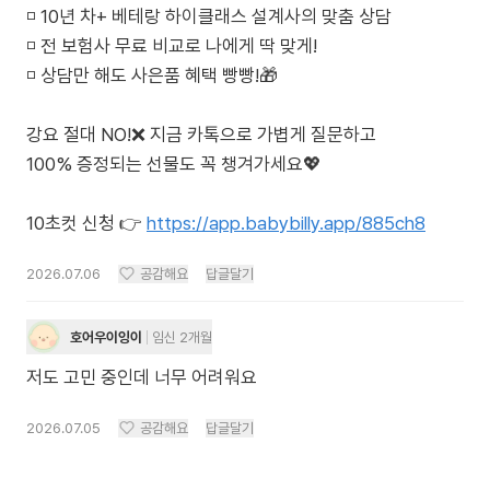
◽️ 10년 차+ 베테랑 하이클래스 설계사의 맞춤 상담
◽️ 전 보험사 무료 비교로 나에게 딱 맞게!
◽️ 상담만 해도 사은품 혜택 빵빵!🎁
강요 절대 NO!❌ 지금 카톡으로 가볍게 질문하고
100% 증정되는 선물도 꼭 챙겨가세요💖
10초컷 신청 👉
https://app.babybilly.app/885ch8
2026.07.06
공감해요
답글달기
호어우이잉이
임신 2개월
저도 고민 중인데 너무 어려워요
2026.07.05
공감해요
답글달기