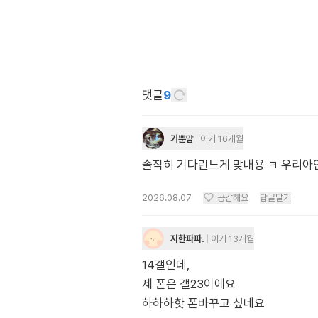
댓글
9
기뿐맘
아기 16개월
솔직히 기다린느게 맞내용 ㅋ 우리아
2026.08.07
공감해요
답글달기
지한파파.
아기 13개월
14갤인데,
제 폰은 갤23이에요
하하하핫 폰바꾸고 싶네요