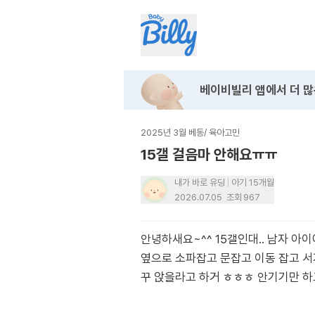
베이비빌리 앱에서
더 많
2025년 3월 베동
/
육아고민
15갤 걸음마 안해요ㅠㅠ
내가 바로 유딩
아기 15개월
2026.07.05
조회
967
안녕하새요~^^ 15갤인대.. 남자 아이
옆으로 소파잡고 문잡고 이동 잡고 서
꾸 앉을라고 하거 ㅎㅎㅎ 안기기만 