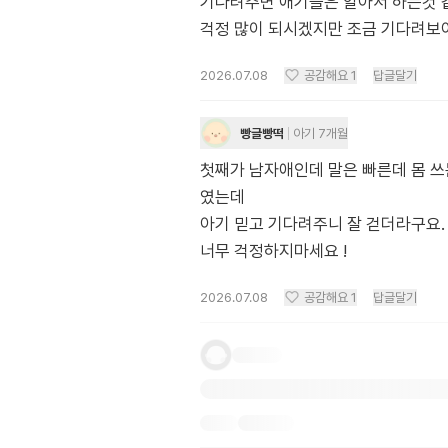
기다려주면 애기들은 알아서 하는것 
걱정 많이 되시겠지만 조금 기다려보
2026.07.08
공감해요
1
답글달기
빵글빵떡
아기 7개월
첫째가 남자애인데 말은 빠른데 몸 쓰
였는데
아기 믿고 기다려주니 잘 걷더라구요.
너무 걱정하지마세요 !
2026.07.08
공감해요
1
답글달기