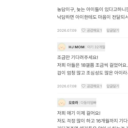
농담이구, 늦는 아이들이 있다고하
낙담하면 아이한테도 마음이 전달되서
2026.07.09
공감해요
1
답글달기
HJ MOM
아기 32개월
조금만 기다려주세요!
저희 아들은 18갤쯤 조금씩 걸었어요.
겁이 엄청 많고 조심성도 많은 아이라
2026.07.08
공감해요
1
답글달기
오호라
다둥이엄빠
저희 애기 이제 걸어요!
저도 걱정 많이 하고 16개월까지 기