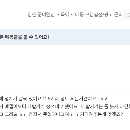
임신 준비
베동 모임
입점/광고 문의
임신
육아
은 베동글을 볼 수 있어요!
에 덩치가 살짝 있어요 11.5키러 정도 되는거같어요!! ㅎㅎ
기 배밀이부터 네발기기 정석대로 했어요 ..네발기기는 좀 늦게 하긴
하고 그래요 ㅠㅠ 혼자서 못일어나그여 ㅠㅠ 기다려주는게 맞겠죠?