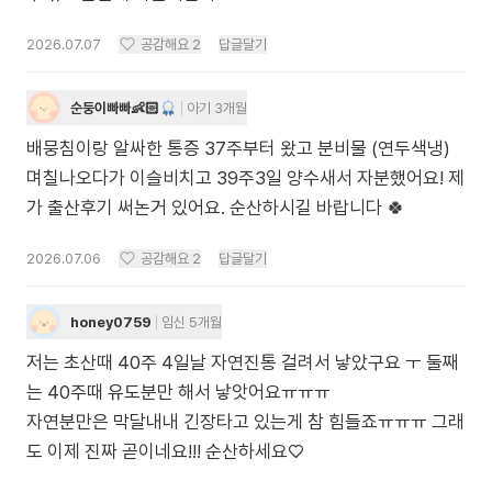
2026.07.07
공감해요
2
답글달기
순둥이빠빠👶🏻
아기 3개월
배뭉침이랑 알싸한 통증 37주부터 왔고 분비물 (연두색냉)
며칠나오다가 이슬비치고 39주3일 양수새서 자분했어요! 제
가 출산후기 써논거 있어요. 순산하시길 바랍니다 🍀
2026.07.06
공감해요
2
답글달기
honey0759
임신 5개월
저는 초산때 40주 4일날 자연진통 걸려서 낳았구요 ㅜ 둘째
는 40주때 유도분만 해서 낳앗어요ㅠㅠㅠ
자연분만은 막달내내 긴장타고 있는게 참 힘들죠ㅠㅠㅠ 그래
도 이제 진짜 곧이네요!!! 순산하세요♡