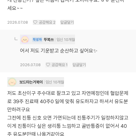
게 진통인가? 싶은 아픔이 갑자기 오더라구요. ㅎㅎ 순산하
세요~~
2026.07.08
공감해요
2
답글달기
뚜복쓰
임신 10개월
작성자
어서 저도 기운받고 순산하고 싶어요✨
2026.07.08
공감해요
1
답글달기
보드타는거북이
임신 10개월
저도 초산이구 주수대로 잘크고 있고 자연예정인데 혈압문제
로 39주 진료때 40주0 일에 맞춰 유도하자고 하셔서 유도분
만하려구요
그전에 진통 신호 오면 가면되는데 진통주기가 일정하지않고
이게 진통이다 싶은 생리통 느낌하고 골반통증이 없어서 40
주 유도분만때 나올거같아요