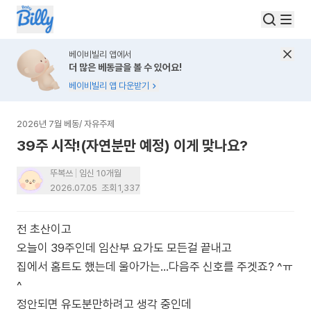
베이비빌리 앱에서
더 많은 베동글을 볼 수 있어요!
베이비빌리 앱 다운받기
2026년 7월 베동
/
자유주제
39주 시작!(자연분만 예정) 이게 맞나요?
뚜복쓰
임신 10개월
2026.07.05
조회
1,337
전 초산이고
오늘이 39주인데 임산부 요가도 모든걸 끝내고
집에서 홈트도 했는데 울아가는...다음주 신호를 주겟죠? ^ㅠ
^
정안되면 유도분만하려고 생각 중인데