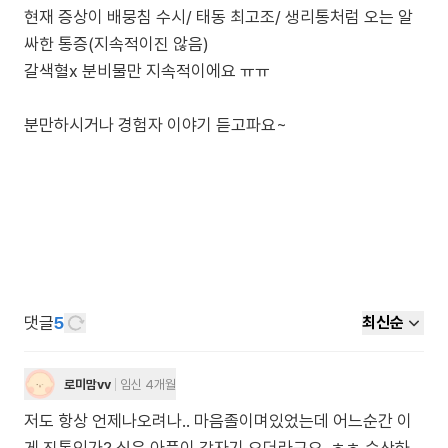
현재 증상이 배뭉침 수시/ 태동 최고조/ 생리통처럼 오는 알
싸한 통증(지속적이진 않음)
갈색혈x 분비물만 지속적이에요 ㅠㅠ
분만하시거나 경험자 이야기 듣고파요~
댓글
5
최신순
로미맘vv
임신 4개월
저도 항상 언제나오려나.. 마음졸이며있었는데 어느순간 이