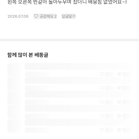
왼쪽 오른쪽 번갈아 돌아누우며 잤더니 배뭉침 없었어요~!
2026.07.06
공감해요
2
답글달기
함께 많이 본 베동글