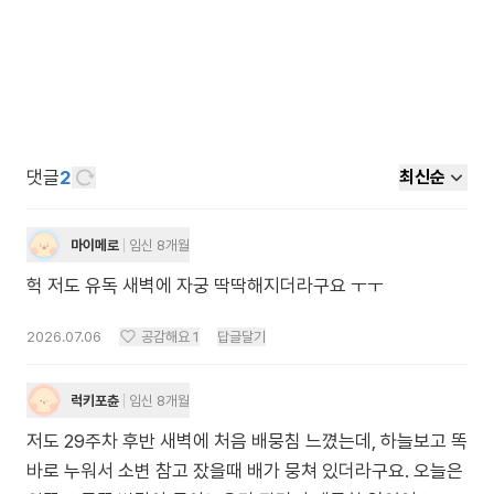
댓글
2
최신순
마이메로
임신 8개월
헉 저도 유독 새벽에 자궁 딱딱해지더라구요 ㅜㅜ
2026.07.06
공감해요
1
답글달기
럭키포츈
임신 8개월
저도 29주차 후반 새벽에 처음 배뭉침 느꼈는데, 하늘보고 똑
바로 누워서 소변 참고 잤을때 배가 뭉쳐 있더라구요. 오늘은