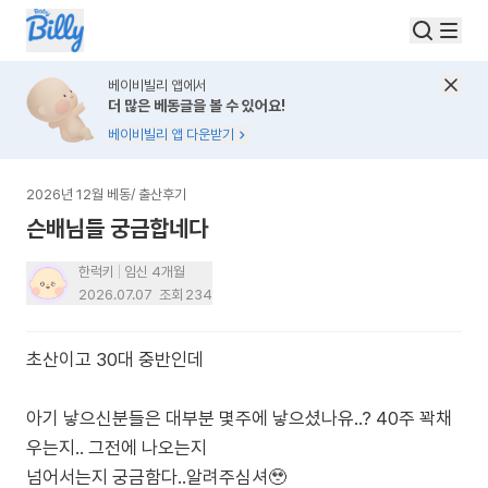
베이비빌리 앱에서
더 많은 베동글을 볼 수 있어요!
베이비빌리 앱 다운받기
2026년 12월 베동
/
출산후기
슨배님들 궁금합네다
한럭키
임신 4개월
2026.07.07
조회
234
초산이고 30대 중반인데
아기 낳으신분들은 대부분 몇주에 낳으셨나유..? 40주 꽉채
우는지.. 그전에 나오는지
넘어서는지 궁금함다..알려주심셔🥹