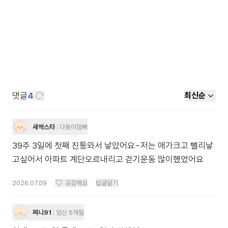
댓글
4
최신순
새싹스타
다둥이엄빠
39주 3일에 첫째 진통와서 낳았어요~저는 애가크고 뺄리낳
고싶어서 아파트 계단오르내리고 걷기운동 많이했었어요
2026.07.09
공감해요
답글달기
찌니91
임신 5개월