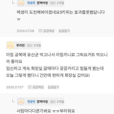
깜짝어멍
임신 3개월
작성자
메셍이 도전해봐야겠네요!!키위는 효과를못봤답니다
ㅠ
2026.07.08
공감해요
답글달기
루리린
임신 3개월
아침 공복에 유산균 먹고나서 아침끼니로 그릭요거트 먹으니
까 좋아요
임신하고 계속 화장실 갈때마다 끙끙거리고 힘들게 봤는데
오늘 그렇게 했더니 간만에 편하게 화장실 갔어요!
2026.07.07
공감해요
답글달기
깜짝어멍
임신 3개월
작성자
사람마다다른가봐요 ㅠㅠ부러워요