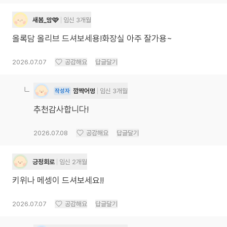
새봄_맘🩷
임신 3개월
올록담 올리브 드셔보세용!화장실 아주 잘가용~
2026.07.07
공감해요
답글달기
깜짝어멍
임신 3개월
작성자
추천감사합니다!
2026.07.08
공감해요
답글달기
긍정회로
임신 2개월
키위나 메셍이 드셔보세요!!
2026.07.07
공감해요
답글달기