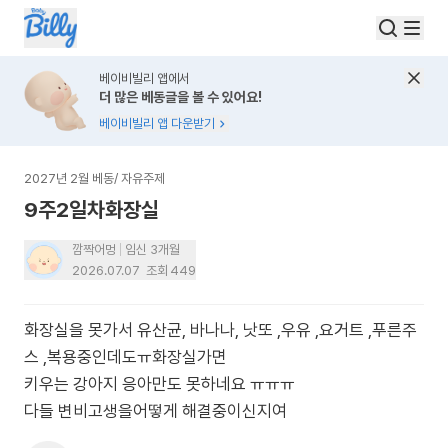
베이비빌리 앱에서
더 많은 베동글을 볼 수 있어요!
베이비빌리 앱 다운받기
2027년 2월 베동
/
자유주제
9주2일차화장실
깜짝어멍
임신 3개월
2026.07.07
조회
449
화장실을 못가서 유산균, 바나나, 낫또 ,우유 ,요거트 ,푸른주
스 ,복용중인데도ㅠ화장실가면
키우는 강아지 응아만도 못하네요 ㅠㅠㅠ
다들 변비고생을어떻게 해결중이신지여