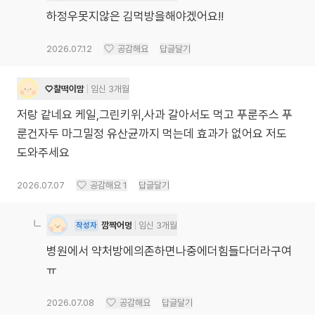
하정우못지않은 김먹방을해야겠어요!!
2026.07.12
공감해요
답글달기
♡찰떡이맘
임신 3개월
저랑 같네요 케일,그린키위,사과 갈아서도 먹고 푸룬주스 푸
룬건자두 마그밀정 유산균까지 먹는데 효과가 없어요 저도
도와주세요
2026.07.07
공감해요
1
답글달기
깜짝어멍
임신 3개월
작성자
병원에서 약처방에의존하면나중에더힘들다더라구여
ㅠ
2026.07.08
공감해요
답글달기