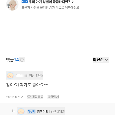
우리 아기 성별이 궁금하다면?
BETA
초음파 사진을 올리면 AI가 무료로 예측해줘요
댓글
14
최신순
illliliiii
임신 3개월
김이요! 먹기도 좋아요^^
2026.07.12
공감해요
답글달기
깜짝어멍
임신 3개월
작성자