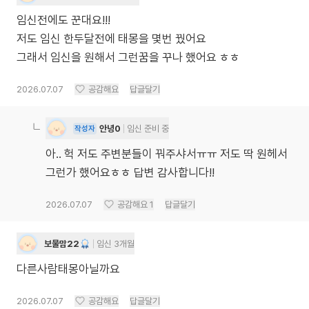
임신전에도 꾼대요!!!
저도 임신 한두달전에 태몽을 몇번 꿨어요
그래서 임신을 원해서 그런꿈을 꾸나 했어요 ㅎㅎ
2026.07.07
공감해요
답글달기
안녕0
임신 준비 중
작성자
아.. 헉 저도 주변분들이 꿔주샤서ㅠㅠ 저도 딱 원헤서
그런가 했어요ㅎㅎ 답변 감사합니다!!
2026.07.07
공감해요
1
답글달기
보물맘22
임신 3개월
다른사람태몽아닐까요
2026.07.07
공감해요
답글달기