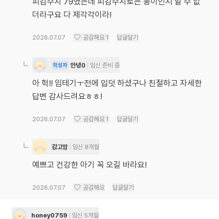
피검수치 79였는데 피검수치로는 둥이인지 알 수 없
더라구요 다 제각각이라!
2026.07.07
공감해요
1
답글달기
안녕0
임신 준비 중
작성자
아 헉!! 임테기ㅜ전에 입덧 하셨구나 친절하고 자세한
답변 감사드려요ㅎㅎ!
2026.07.07
공감해요
1
답글달기
감고맘
임신 8개월
예쁘고 건강한 아기 꼭 오길 바라요!
2026.07.07
공감해요
답글달기
honey0759
임신 5개월