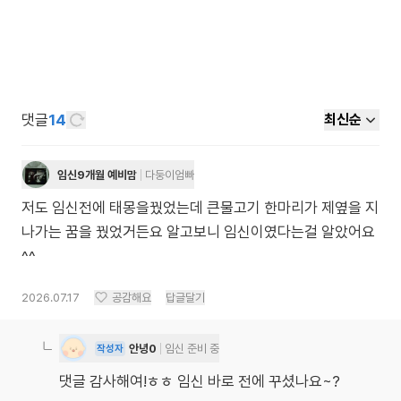
댓글
14
최신순
임신9개월 예비맘
다둥이엄빠
저도 임신전에 태몽을꿨었는데 큰물고기 한마리가 제옆을 지
나가는 꿈을 꿨었거든요 알고보니 임신이였다는걸 알았어요
^^
2026.07.17
공감해요
답글달기
안녕0
임신 준비 중
작성자
댓글 감사해여!ㅎㅎ 임신 바로 전에 꾸셨나요~?