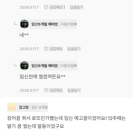
2026.07.17
공감해요
1
답글달기
임신9개월 예비맘
다둥이엄빠
네^^
2026.07.17
공감해요
답글달기
임신9개월 예비맘
다둥이엄빠
임신전에 꿨었꺼든요^^
2026.07.17
공감해요
답글달기
감고맘
임신 8개월
장어꿈 꿔서 로또인가했는데 임신 예고꿈이었어요! 12주때는
딸기 꿈 꿨는데 딸둥이었구요