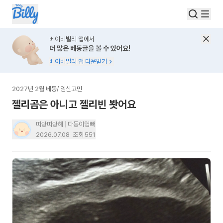
베이비빌리 앱에서
더 많은 베동글을 볼 수 있어요!
베이비빌리 앱 다운받기
2027년 2월 베동
/
임신고민
젤리곰은 아니고 젤리빈 봣어요
따당따당해
다둥이엄빠
2026.07.08
조회
551