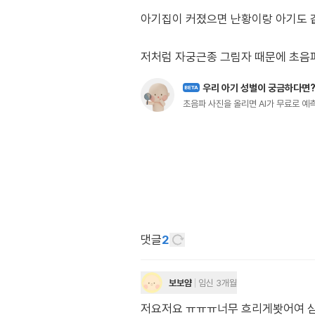
아기집이 커졌으면 난황이랑 아기도 같
저처럼 자궁근종 그림자 때문에 초음파
우리 아기 성별이 궁금하다면
BETA
초음파 사진을 올리면 AI가 무료로 
댓글
2
보보얌
임신 3개월
저요저요 ㅠㅠㅠ너무 흐리게봣어여 