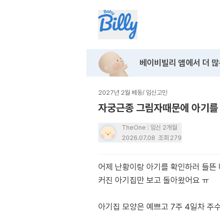
베이비빌리 앱에서
더 많
2027년 2월 베동
/
임신고민
자궁근종 그림자때문에 아기를 
TheOne
임신 2개월
2026.07.08
조회
279
어제 난황이랑 아기를 확인하러 들뜬 
커진 아기집만 보고 돌아왔어요 ㅠ
아기집 모양은 예쁘고 7주 4일차 주