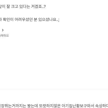
이 잘 크고 있다는 거겠죠..?
 확인이 어려우셨던 분 있으셨나요..;
?
예측해줘요
심장뛰는거까지는 봣는데 또렷하지않은 아기집난황보구와서 속상하