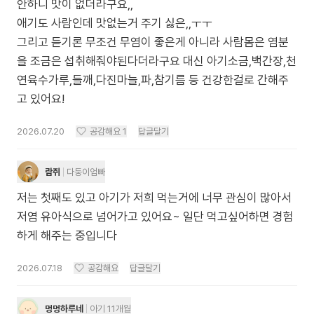
안하니 맛이 없더라구요,,
애기도 사람인데 맛없는거 주기 싫은,,ㅜㅜ
그리고 듣기론 무조건 무염이 좋은게 아니라 사람몸은 염분
을 조금은 섭취해줘야된다더라구요 대신 아기소금,백간장,천
연육수가루,들깨,다진마늘,파,참기름 등 건강한걸로 간해주
고 있어요!
2026.07.20
공감해요
1
답글달기
람쥐
다둥이엄빠
저는 첫째도 있고 아기가 저희 먹는거에 너무 관심이 많아서
저염 유아식으로 넘어가고 있어요~ 일단 먹고싶어하면 경험
하게 해주는 중입니다
2026.07.18
공감해요
답글달기
멍멍하루네
아기 11개월