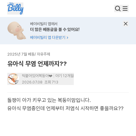
베이비빌리 앱에서
더 많은 베동글을 볼 수 있어요!
베이비빌리 앱 다운받기
2025년 7월 베동
/
자유주제
유아식 무염 언제까지??
딱붙어있어복둥아❤️
아기 12개월
2026.07.08
조회
713
돌쟁이 아가 키우고 있는 복둥이맘입니다.
유아식 무염중인데 언제부터 저염식 시작하면 좋을까요??