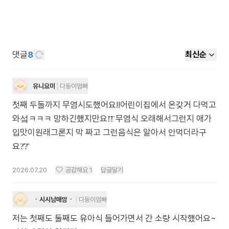
댓글
8
최신순
유니요미
다둥이엄빠
첫째 두돌까지 무염시도했어요!!어린이집에서 온갖거 다먹고
와섴ㅋㅋㅋ 망하긴했지만요!̈!̈ 무염식 오래해서그런지 애가
입맛이원래그론지 막 짜고 그런음식은 알아서 안먹더라구
요?͗̈?͗̈
2026.07.20
공감해요
1
답글달기
ㆍ시시남매맘ㆍ
다둥이엄빠
저는 첫째도 둘째도 유아식 들어가면서 간 소량 시작했어요~