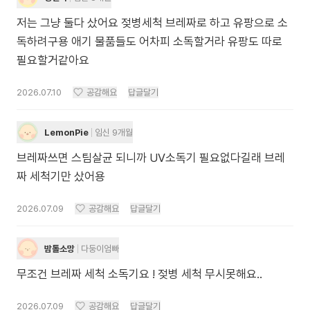
저는 그냥 둘다 샀어요 젖병세척 브레짜로 하고 유팡으로 소
독하려구용 애기 물품들도 어차피 소독할거라 유팡도 따로
필요할거같아요
2026.07.10
공감해요
답글달기
LemonPie
임신 9개월
브레짜쓰면 스팀살균 되니까 UV소독기 필요없다길래 브레
짜 세척기만 샀어용
2026.07.09
공감해요
답글달기
밤톨소망
다둥이엄빠
무조건 브레짜 세척 소독기요 ! 젖병 세척 무시못해요..
2026.07.09
공감해요
답글달기