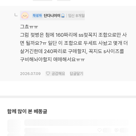
단다니이이
임신 8개월
작성자
그쵸ㅠㅠ
그럼 젖병은 첨에 160짜리에 ss젖꼭지 조합으로만 사
면 될까요?ㅠ 일단 이 조합으로 두세트 사놨고 몇개 더
살거긴한데 240짜리로 구매할지, 꼭지도 s사이즈를
구비해놔야할지 애매해서요ㅠㅠ
2026.07.09
공감해요
답글달기
함께 많이 본 베동글