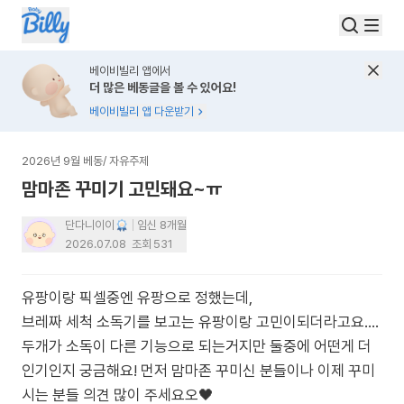
베이비빌리 앱에서
더 많은 베동글을 볼 수 있어요!
베이비빌리 앱 다운받기
2026년 9월 베동
/
자유주제
맘마존 꾸미기 고민돼요~ㅠ
단다니이이
임신 8개월
2026.07.08
조회
531
유팡이랑 픽셀중엔 유팡으로 정했는데,
브레짜 세척 소독기를 보고는 유팡이랑 고민이되더라고요....
두개가 소독이 다른 기능으로 되는거지만 둘중에 어떤게 더
인기인지 궁금해요! 먼저 맘마존 꾸미신 분들이나 이제 꾸미
시는 분들 의견 많이 주세요오🖤