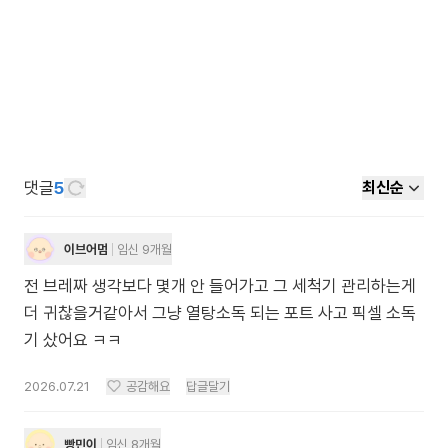
댓글
5
최신순
이브어멈
임신 9개월
전 브레짜 생각보다 몇개 안 들어가고 그 세척기 관리하는게
더 귀찮을거같아서 그냥 열탕소독 되는 포트 사고 픽셀 소독
기 샀어요 ㅋㅋ
2026.07.21
공감해요
답글달기
빵민이
임신 8개월