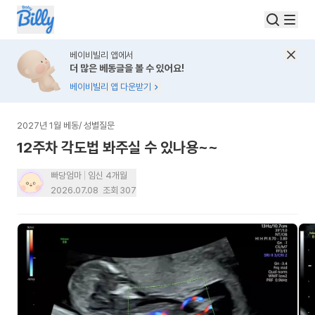
베이비빌리 앱에서
더 많은 베동글을 볼 수 있어요!
베이비빌리 앱 다운받기
2027년 1월 베동
/
성별질문
12주차 각도법 봐주실 수 있나용~~
빠당엄마
임신 4개월
2026.07.08
조회
307