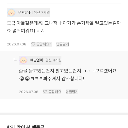
뚜찌맘🌷
임신 7개월
킄킄 아들같은데용! 그나저나 아기가 손가락을 빨고있는걸까
요 넘귀여워요! ㅎㅎ
2026.07.08
공감해요
1
답글달기
빠당엄마
임신 4개월
손을 들고있는건지 빨고있는건지 ㅋㅋㅋ모르겠어요
😭😭ㅋㅋㅋ봐주셔서 감사합니다!
2026.07.08
공감해요
답글달기
함께 많이 본 베동글