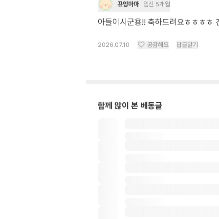
뀨잉마마
임신 5개월
아들이시군용!! 축하드려요ㅎㅎㅎㅎ 건
2026.07.10
공감해요
답글달기
함께 많이 본 베동글