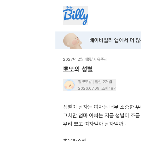
베이비빌리 앱에서
더 많
2027년 2월 베동
/
자유주제
뽀또의 성별
황뽀또맘
임신 2개월
2026.07.09
조회
187
성별이 남자든 여자든 너무 소중한 우
그치만 엄마 아빠는 지금 성별이 조금
우리 뽀또 여자일까 남자일까~