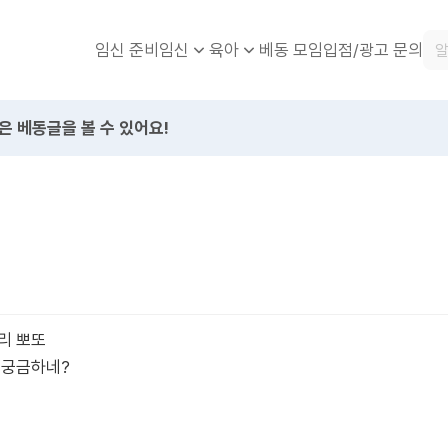
임신 준비
베동 모임
입점/광고 문의
임신
육아
은 베동글을 볼 수 있어요!
리 뽀또
 궁금하네?