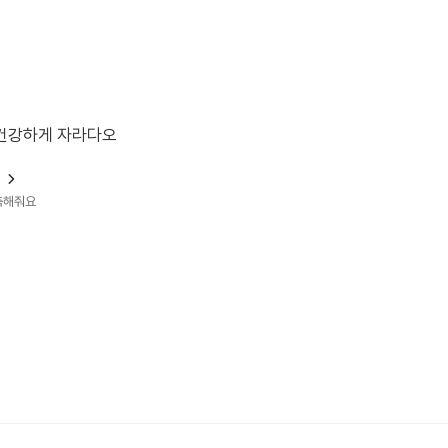
건강하게 자라다오
?
예측해줘요