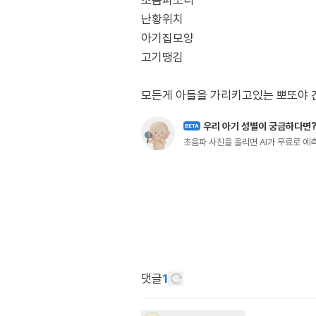
초음파소리
난황위치
아기집모양
고기땡김
모든게 아들을 가리키고있는 뽀또야 
우리 아기 성별이 궁금하다면
BETA
초음파 사진을 올리면 AI가 무료로 
댓글
1