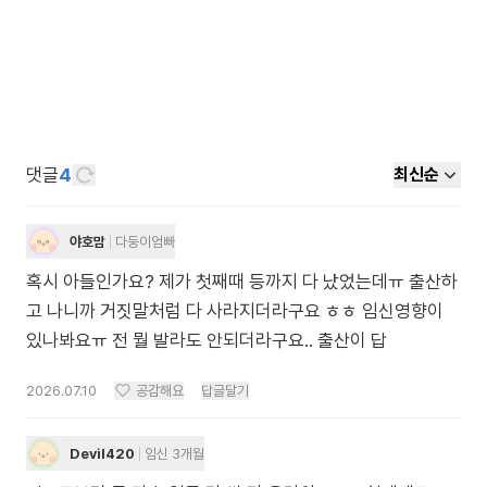
댓글
4
최신순
야호맘
다둥이엄빠
혹시 아들인가요? 제가 첫째때 등까지 다 났었는데ㅠ 출산하
고 나니까 거짓말처럼 다 사라지더라구요 ㅎㅎ 임신영향이
있나봐요ㅠ 전 뭘 발라도 안되더라구요.. 출산이 답
2026.07.10
공감해요
답글달기
Devil420
임신 3개월