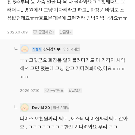
전 5주부터 등 가슴 얼굴 다 싹 다 올라와요ㅋㅋ첫째때도 그
러더니.. 병원에선 그냥 기다리라고 하고.. 화장품 바꿔도 소
용없던데요ㅠㅠ호르몬때문에 그런거라 방법이없나봐요ㅠㅠ
2026.07.09
공감해요
1
답글달기
감자감자❤️
임신 4개월
작성자
ㅜㅜ그렇군요 화장품 알아볼려다가도 다 가격이 사악
해서 고민 됐는데 그냥 참고 기다려봐야겠어요ㅠㅠㅠ
ㅠㅠ
2026.07.10
공감해요
답글달기
Devil420
임신 3개월
다이소 오천원짜리 써도.. 에스테틱 이십짜리써도 같아
요.. ㅋㅋㅋㅋㅋㅋㅋㅋ한번 기다려봐요 우리 ㅋㅋ