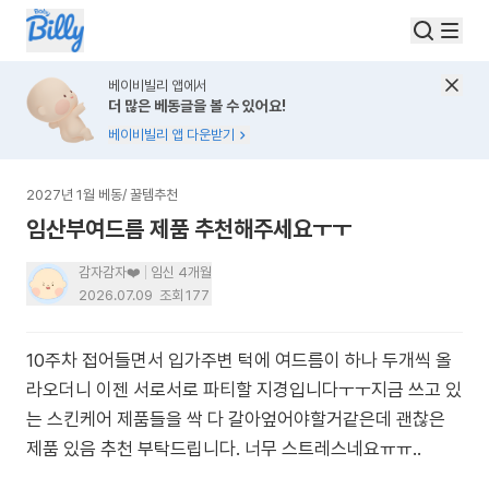
베이비빌리 앱에서
더 많은 베동글을 볼 수 있어요!
베이비빌리 앱 다운받기
2027년 1월 베동
/
꿀템추천
임산부여드름 제품 추천해주세요ㅜㅜ
감자감자❤️
임신 4개월
2026.07.09
조회
177
10주차 접어들면서 입가주변 턱에 여드름이 하나 두개씩 올
라오더니 이젠 서로서로 파티할 지경입니다ㅜㅜ지금 쓰고 있
는 스킨케어 제품들을 싹 다 갈아엎어야할거같은데 괜찮은
제품 있음 추천 부탁드립니다. 너무 스트레스네요ㅠㅠ..