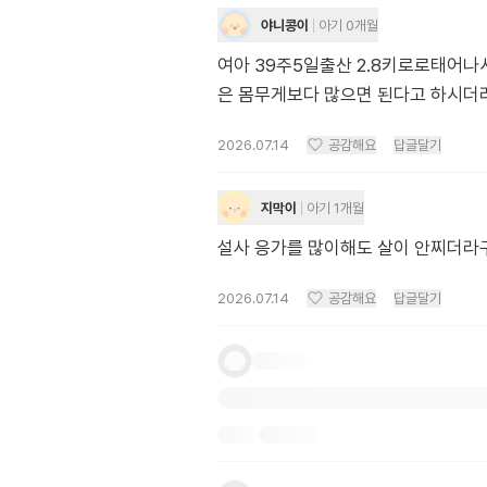
야니콩이
아기 0개월
여아 39주5일출산 2.8키로로태어나서
은 몸무게보다 많으면 된다고 하시더
2026.07.14
공감해요
답글달기
지막이
아기 1개월
설사 응가를 많이해도 살이 안찌더라
2026.07.14
공감해요
답글달기