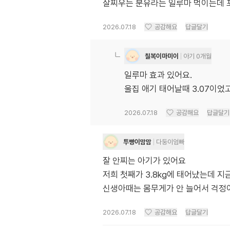
살찌우는 분유라는 일루마 먹이는데
2026.07.18
공감해요
답글달기
칠복이마미이
아기 0개월
일루마 효과 있어요.
울집 애기 태어날때 3.07이었고
2026.07.18
공감해요
답글달기
투빵이맘맘
다둥이엄빠
잘 안찌는 아기가 있어요
저희 첫째가 3.8kg에 태어났는데 지
신생아때는 몸무게가 안 늘어서 걱정
2026.07.18
공감해요
답글달기