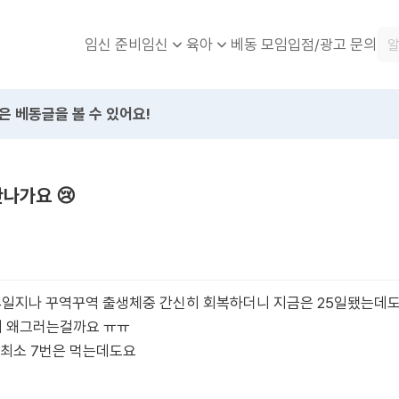
임신 준비
베동 모임
입점/광고 문의
임신
육아
은 베동글을 볼 수 있어요!
안나가요 😢
14일지나 꾸역꾸역 출생체중 간신히 회복하더니 지금은 25일됐는데
데 왜그러는걸까요 ㅠㅠ
 최소 7번은 먹는데도요