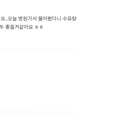
도네요..오늘 병원가서 물어봤더니 수유량
것두 좋을거같아요 ㅎㅎ