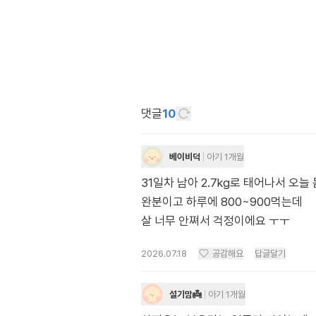
댓글
10
베이비덕
아기 1개월
31일차 남아 2.7kg로 태어나서 오늘
완분이고 하루에 800~900먹는데
살 너무 안쪄서 걱정이에요 ㅜㅜ
2026.07.18
공감해요
답글달기
설기맘👼
아기 1개월