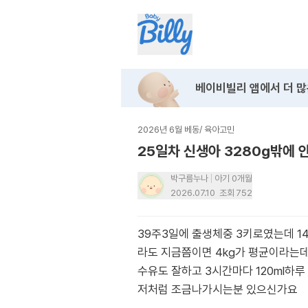
베이비빌리 앱에서
더 많
2026년 6월 베동
/
육아고민
25일차 신생아 3280g밖에 
박구름누나
아기 0개월
2026.07.10
조회
752
39주3일에 출생체중 3키로였는데 
라도 지금쯤이면 4kg가 평균이라는
수유도 잘하고 3시간마다 120ml하루
저처럼 조금나가시는분 있으신가요