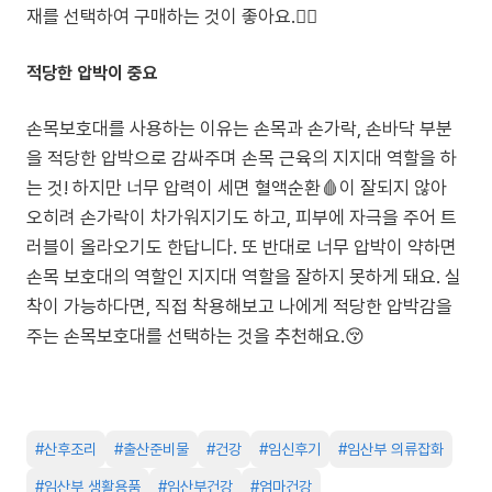
재를 선택하여 구매하는 것이 좋아요.💁‍♀️
적당한 압박이 중요
손목보호대를 사용하는 이유는 손목과 손가락, 손바닥 부분
을 적당한 압박으로 감싸주며 손목 근육의 지지대 역할을 하
는 것! 하지만 너무 압력이 세면 혈액순환🩸이 잘되지 않아
오히려 손가락이 차가워지기도 하고, 피부에 자극을 주어 트
러블이 올라오기도 한답니다. 또 반대로 너무 압박이 약하면
손목 보호대의 역할인 지지대 역할을 잘하지 못하게 돼요. 실
착이 가능하다면, 직접 착용해보고 나에게 적당한 압박감을
주는 손목보호대를 선택하는 것을 추천해요.😚
#
산후조리
#
출산준비물
#
건강
#
임신후기
#
임산부 의류잡화
#
임산부 생활용품
#
임산부건강
#
엄마건강