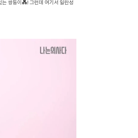
수 있는 쌍둥이💑! 그런데 여기서 일란성