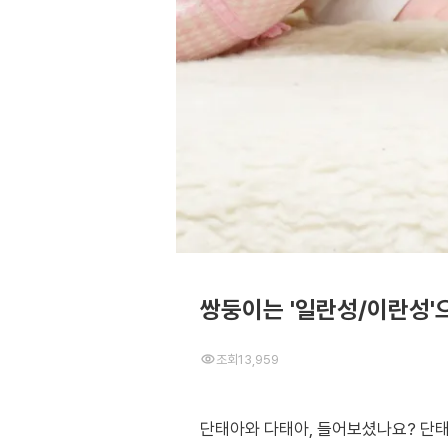
쌍둥이는 '일란성/이란성'
조회
13,959
단태아와 다태아, 들어보셨나요? 단태