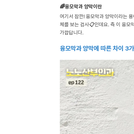
🌈융모막과 양막이란
여기서 잠깐! 융모막과 양막이라는 용어
체를 보는 검사📋인데요. 즉 이 융모
가깝답니다.
융모막과 양막에 따른 차이 3