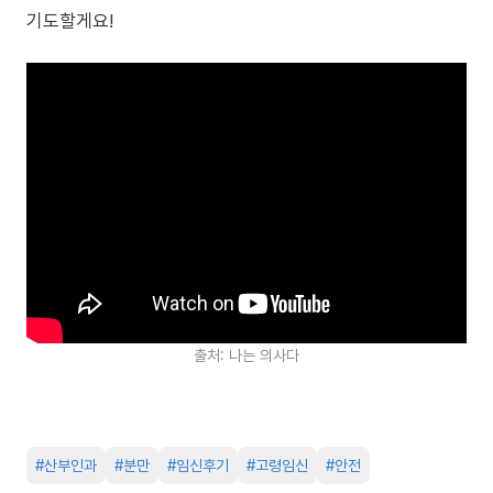
기도할게요!
출처: 나는 의사다
#
산부인과
#
분만
#
임신후기
#
고령임신
#
안전