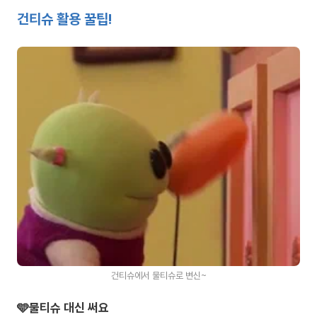
건티슈 활용 꿀팁!
건티슈에서 물티슈로 변신~
🩵물티슈 대신 써요