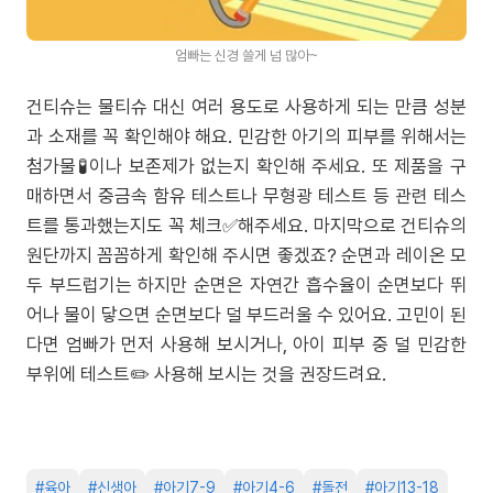
엄빠는 신경 쓸게 넘 많아~
건티슈는 물티슈 대신 여러 용도로 사용하게 되는 만큼 성분
과 소재를 꼭 확인해야 해요. 민감한 아기의 피부를 위해서는
첨가물🧪이나 보존제가 없는지 확인해 주세요. 또 제품을 구
매하면서 중금속 함유 테스트나 무형광 테스트 등 관련 테스
트를 통과했는지도 꼭 체크✅해주세요. 마지막으로 건티슈의
원단까지 꼼꼼하게 확인해 주시면 좋겠죠? 순면과 레이온 모
두 부드럽기는 하지만 순면은 자연간 흡수율이 순면보다 뛰
어나 물이 닿으면 순면보다 덜 부드러울 수 있어요. 고민이 된
다면 엄빠가 먼저 사용해 보시거나, 아이 피부 중 덜 민감한
부위에 테스트✏️ 사용해 보시는 것을 권장드려요.
#
육아
#
신생아
#
아기7-9
#
아기4-6
#
돌전
#
아기13-18