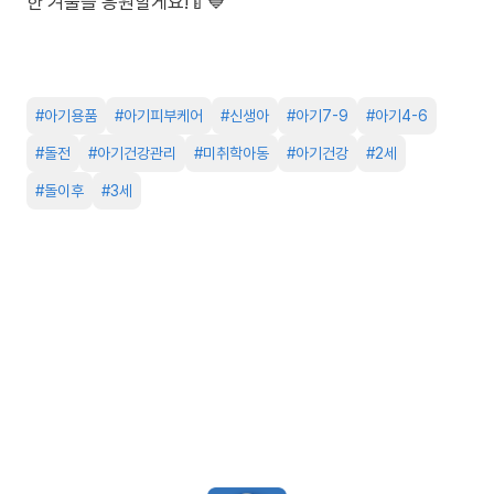
한 겨울을 응원할게요!🍼💙
#
아기용품
#
아기피부케어
#
신생아
#
아기7-9
#
아기4-6
#
돌전
#
아기건강관리
#
미취학아동
#
아기건강
#
2세
#
돌이후
#
3세