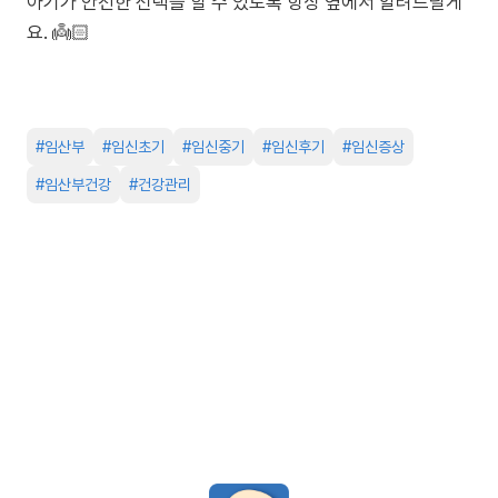
아기가 안전한 선택을 할 수 있도록 항상 옆에서 알려드릴게
요. 👼🏻
#
임산부
#
임신초기
#
임신중기
#
임신후기
#
임신증상
#
임산부건강
#
건강관리