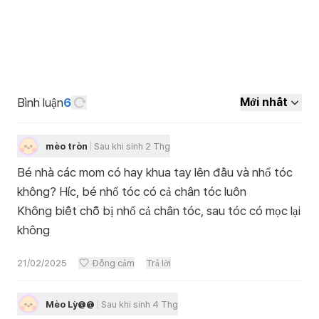
Bình luận
6
Mới nhất
mèo tròn
Sau khi sinh 2 Thg
Bé nhà các mom có hay khua tay lên đầu và nhổ tóc
không? Híc, bé nhổ tóc có cả chân tóc luôn
Không biết chỗ bị nhổ cả chân tóc, sau tóc có mọc lại
không
21/02/2025
Đồng cảm
Trả lời
Mèo Lỳ@@
Sau khi sinh 4 Thg