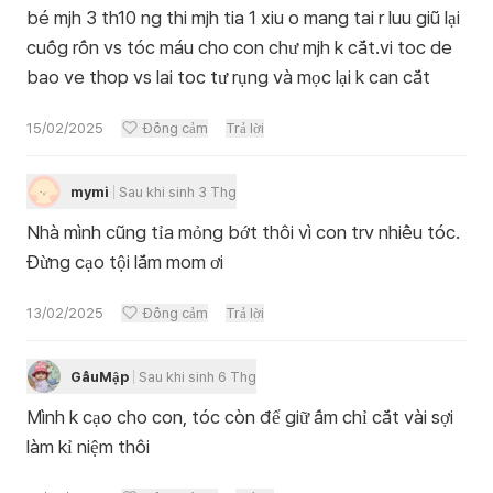
bé mjh 3 th10 ng thi mjh tia 1 xiu o mang tai r luu giũ lại
cuốg rốn vs tóc máu cho con chư mjh k cắt.vi toc de
bao ve thop vs lai toc tư rụng và mọc lại k can cắt
15/02/2025
Đồng cảm
Trả lời
mymi
Sau khi sinh 3 Thg
Nhà mình cũng tỉa mỏng bớt thôi vì con trv nhiều tóc.
Đừng cạo tội lắm mom ơi
13/02/2025
Đồng cảm
Trả lời
GấuMập
Sau khi sinh 6 Thg
Mình k cạo cho con, tóc còn để giữ ấm chỉ cắt vài sợi
làm kỉ niệm thôi