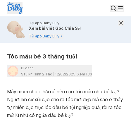
Tại app Baby Billy
Xem bài viết Góc Chia Sẻ!
Tải app Baby Billy
Tóc máu bé 3 tháng tuổi
Bí danh
Sau khi sinh 2 Thg
12/02/2025
Xem
133
Mấy mom cho e hỏi có nên cạo tóc máu cho bé k ạ?
Người lớn cứ xúi cạo cho ra tóc mới đẹp mà sao e thấy
tự nhiên cạo trọc lóc đầu bé tội nghiệp quá, rồi ra tóc
mới lú nhú có ngứa đầu bé k ạ?