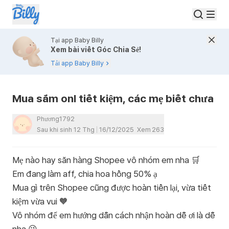
Tại app Baby Billy
Xem bài viết Góc Chia Sẻ!
Tải app Baby Billy
Mua sắm onl tiết kiệm, các mẹ biết chưa
Phương1792
Sau khi sinh 12 Thg
16/12/2025
Xem
263
Mẹ nào hay săn hàng Shopee vô nhóm em nha 🛒
Em đang làm aff, chia hoa hồng 50% ạ
Mua gì trên Shopee cũng được hoàn tiền lại, vừa tiết
kiệm vừa vui 🧡
Vô nhóm để em hướng dẫn cách nhận hoàn dễ ơi là dễ