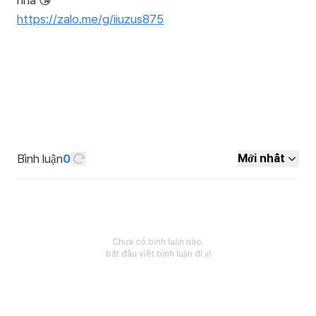
https://zalo.me/g/iiuzus875
Bình luận
0
Mới nhất
Chưa có bình luận nào.
bắt đầu viết bình luận đi ạ!