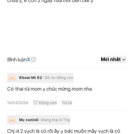
chưa ạ, e còn 2 ngày nữa mới đến ckk ạ
Bình luận
3
Mới nhất
Khoai Mì 92
Bố mẹ đông con
Có thai rùi mom ạ chúc mừng mom nha
15/04/2026
Đồng cảm
Trả lời
Mẹ cunloli
Mang thai 4 Thg
Chj ơi 2 vạch là có rồi ấy ạ bác muốn mấy vạch là có