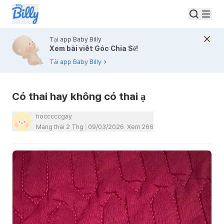
Tại app Baby Billy
Xem bài viết Góc Chia Sẻ!
Tải app Baby Billy
Có thai hay không có thai ạ
hocccccgay
Mang thai 2 Thg
09/03/2026
Xem
266