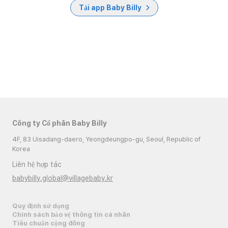
Tải app Baby Billy
Công ty Cổ phần Baby Billy
4F, 83 Uisadang-daero, Yeongdeungpo-gu, Seoul, Republic of
Korea
Liên hệ hợp tác
babybilly.global@villagebaby.kr
Quy định sử dụng
Chính sách bảo vệ thông tin cá nhân
Tiêu chuẩn cộng đồng