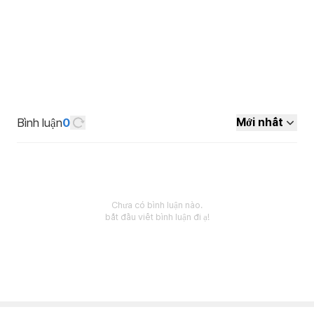
Bình luận
0
Mới nhất
Chưa có bình luận nào.
bắt đầu viết bình luận đi ạ!