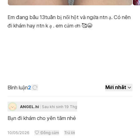
Em đang bầu 13tuần bị nổi hột và ngứa ntn ạ. Có nên
đi khám hay ntn k ạ . em cảm ơn 🥰😭
Bình luận
2
Mới nhất
ANGEL.hi
Sau khi sinh 19 Thg
Bạn đi khám cho yên tâm nhé
10/05/2026
Đồng cảm
Trả lời