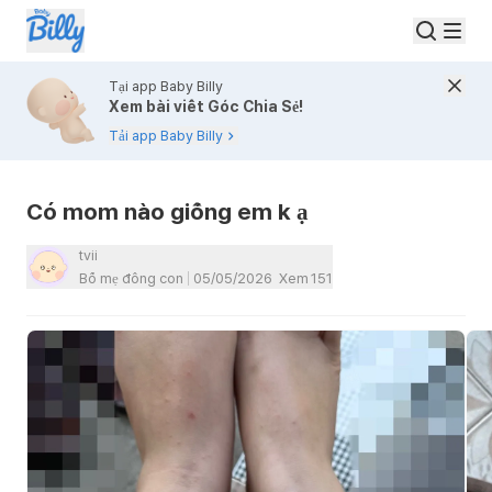
Tại app Baby Billy
Xem bài viết Góc Chia Sẻ!
Tải app Baby Billy
Có mom nào giống em k ạ
tvii
Bố mẹ đông con
05/05/2026
Xem
151