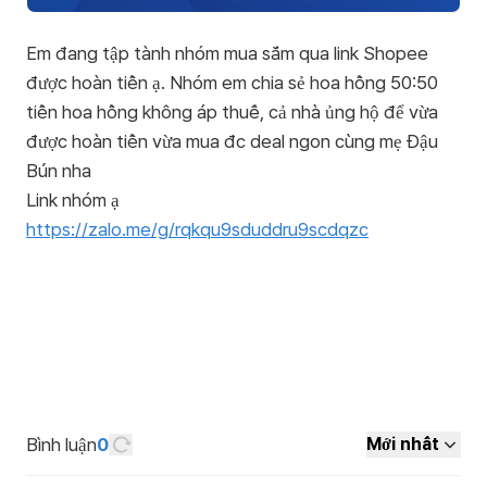
Em đang tập tành nhóm mua sắm qua link Shopee
được hoàn tiền ạ. Nhóm em chia sẻ hoa hồng 50:50
tiền hoa hồng không áp thuế, cả nhà ủng hộ để vừa
được hoàn tiền vừa mua đc deal ngon cùng mẹ Đậu
Bún nha
https://zalo.me/g/rqkqu9sduddru9scdqzc
Bình luận
0
Mới nhất