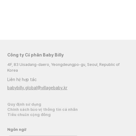
Công ty Cổ phần Baby Billy
4F, 83 Uisadang-daero, Yeongdeungpo-gu, Seoul, Republic of
Korea
Liên hệ hợp tác
babybilly.global@villagebaby.kr
Quy định sử dụng
Chính sách bảo vệ thông tin cá nhân
Tiêu chuẩn cộng đồng
Ngôn ngữ