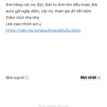
đơn hàng các mẹ đặt, đơn to đơn nhỏ đều hoàn, link
auto gửi ngày đêm, các mẹ tham gia để tiết kiệm
thêm chút nha nha
https://zalo.me/g/rqkqu9sduddru9scdqzc
Bình luận
0
Mới nhất
Chưa có bình luận nào.