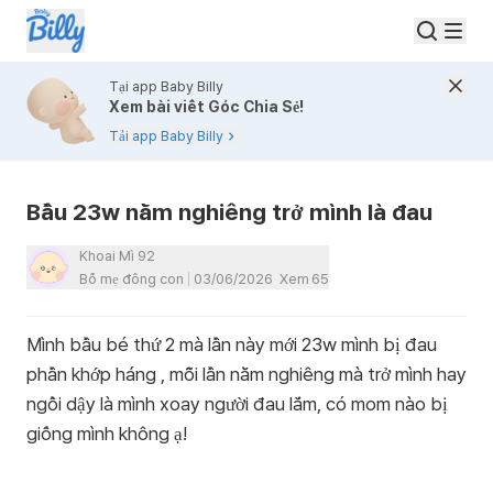
Tại app Baby Billy
Xem bài viết Góc Chia Sẻ!
Tải app Baby Billy
Bầu 23w nằm nghiêng trở mình là đau
Khoai Mì 92
Bố mẹ đông con
03/06/2026
Xem
65
Mình bầu bé thứ 2 mà lần này mới 23w mình bị đau
phần khớp háng , mỗi lần nằm nghiêng mà trở mình hay
ngồi dậy là mình xoay người đau lắm, có mom nào bị
giống mình không ạ!