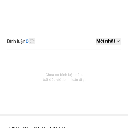
Bình luận
0
Mới nhất
Chưa có bình luận nào.
bắt đầu viết bình luận đi ạ!