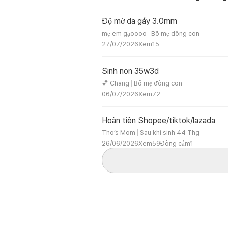
phút nào trong 24 giờ 
nghẹt thở rất lạ, cả v
Độ mờ da gáy 3.0mm
hồ, lo lắng. Xã hội này
mẹ em gạoooo
Bố mẹ đông con
quyết để trở thành phụ
27/07/2026
Xem
15
biết tồn tại bao nhiêu
hồn cho các tổ chức m
chương trình phát són
Sinh non 35w3d
ảnh nào, dù bạn là ph
💕 Chang
Bố mẹ đông con
Tại sao chúng ta khôn
06/07/2026
Xem
72
Chẳng phải tôi ít nhất
sao? Nếu sự nhầm lẫn 
hình ảnh đó, bạn khôn
Hoàn tiền Shopee/tiktok/lazada
bạn không? Sự nghi ng
Tho’s Mom
Sau khi sinh 44 Thg
rỗng có thể sẽ đưa tôi
26/06/2026
Xem
59
Đồng cảm
1