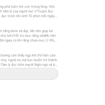
ng phải luôn ôm con trong lòng. Việc
nh tâm lý của người mẹ! 💡Truyện đọc
 dục trước khi sinh 10 phút mỗi ngày
y xửa ngày xưa, có một đất nước chỉ
 gọi là cầu vồng tụ tập lại với nhau,
ng bánh gạo trắng đầy màu sắc và cục
àm răng khỏe và đẹp. Mẹ nên giúp bé
màu luôn hòa thuận với nhau. Dù có
ệng cho bé🦷Hỗ trợ mọc răng sữaMẹ nên
hì không thể gọi là cầu vồng. Rồi một
đời ngay cả khi răng chưa mọc.🦷 Khi
g đầu cầu vồng? Tại sao ngày nào tôi
nhMẹ cần tạo thói quen lành mạnh cho
g ban đầu được tạo ra theo thứ tự màu
bỏ vi khuẩnKhi bé bắt đầu mọc răng, vệ
 ngồi vào chỗ của tôi.' Red sẵn sàng
hủ yếu chỉ bú sữa và ăn dặm cháo, bột,
hường cảm thấy ngại khi thể hiện cảm
ủa Red. Nhưng khi Bora đến ngồi cạnh
răng miệng cho bé🦷Khi bé chưa mọc
i cha, người mẹ mà bạn muốn trở thành.
 hơn trước. Indigo ngồi cạnh Red cũng
 nhẹ nhàng nướu của bé 1 lần 1 ngày.
💘Tâm lý đọc hôm nay📓:Nghi ngờ và bối
inh tế nhưng khi đặt cạnh màu đỏ lại có
ải mềm, loại gắn vào đầu ngón tay và
nhờ nuôi dưỡng cảm xúc của mẹ> của cố
 cũng cảm thấy như vậy. Cuối cùng tôi
muối sinh lý rồi chải sạch và kỹ các
 con là khoảng thời gian người phụ nữ
bất cẩn của mình. Đỏ vui vẻ chấp nhận
Ban đầu, bé thường không thích kem
với đứa con đó như một sự tri ân, chúc
 trước. Khi sắc cầu vồng của
m đánh răng và chỉ dùng một lượng
i chịu tổn hại trong một xã hội gia
iới có thể cùng tồn tại tươi đẹp khi
ác nhau đó kết hợp với bầu không khí
 tìm thấy màu sắc tươi đẹp của riêng
nhân đặc biệt. Có điều gì vô trách
có thể cải thiện tình trạng của mình
là chính mình, không có lấy một giây