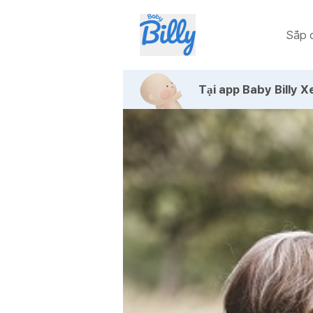
Sắp c
Tại app Baby Billy
Xe