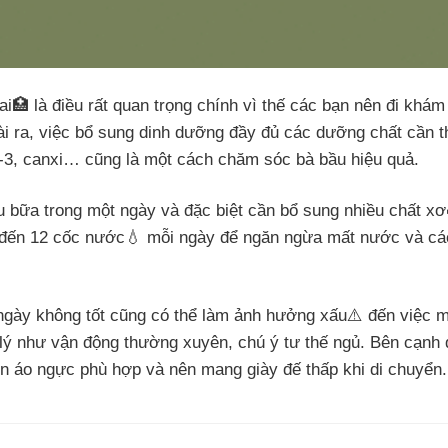
ai🏥 là điều rất quan trọng chính vì thế các bạn nên đi khám
oài ra, việc bổ sung dinh dưỡng đầy đủ các dưỡng chất cần t
ga-3, canxi… cũng là một cách chăm sóc bà bầu hiệu quả.
 bữa trong một ngày và đặc biệt cần bổ sung nhiều chất xơ
8 đến 12 cốc nước💧 mỗi ngày để ngăn ngừa mất nước và cá
 ngày không tốt cũng có thể làm ảnh hưởng xấu⚠️ đến việc 
p lý như vận động thường xuyên, chú ý tư thế ngủ. Bên cạnh
n áo ngực phù hợp và nên mang giày đế thấp khi di chuyển.