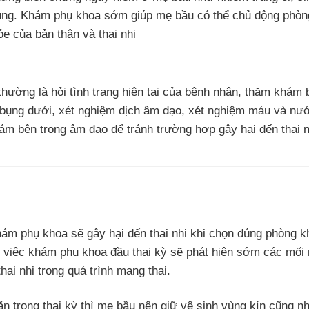
cung. Khám phụ khoa sớm giúp mẹ bầu có thể chủ động phòng
ỏe của bản thân và thai nhi

ường là hỏi tình trạng hiện tại của bệnh nhân, thăm khám 
ụng dưới, xét nghiệm dịch âm dạo, xét nghiệm máu và nước
ám bên trong âm đạo để tránh trường hợp gây hại đến thai n
hám phụ khoa sẽ gây hại đến thai nhi khi chọn đúng phòng 
 việc khám phụ khoa đầu thai kỳ sẽ phát hiện sớm các mối 
ai nhi trong quá trình mang thai.
 trong thai kỳ thì mẹ bầu nên giữ vệ sinh vùng kín cũng nh