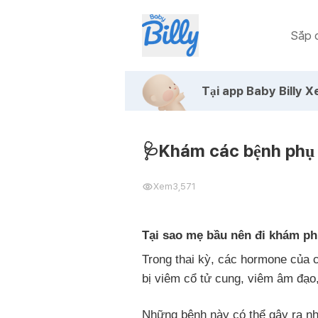
Sắp c
Tại app Baby Billy
Xe
🩺Khám các bệnh phụ
Xem
3,571
Tại sao mẹ bầu nên đi khám p
Trong thai kỳ, các hormone của 
bị viêm cổ tử cung, viêm âm đạo
Những bệnh này có thể gây ra nh