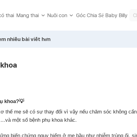
ó thai
Góc Chia Sẻ Baby Billy
Mang thai
Nuôi con
m nhiều bài viết hơn
 khoa
hụ khoa?💡
cơ thể mẹ sẽ có sự thay đổi vì vậy nếu chăm sóc không cẩ
,...và một số bệnh phụ khoa khác.
ững biến chứng nguy hiểm ở mẹ bầu như nhiễm trùng ối, sin