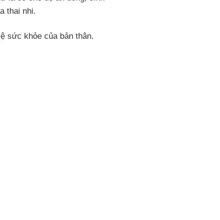
 thai nhi.
vệ sức khỏe của bản thân.