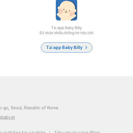
Tải app Baby Billy
Để nhận nhiều thông tin hữu ích!
Tải app Baby Billy
-gu, Seoul, Republic of Korea
ebaby.kr
o vệ thông tin cá nhân
|
Tiêu chuẩn cộng đồng