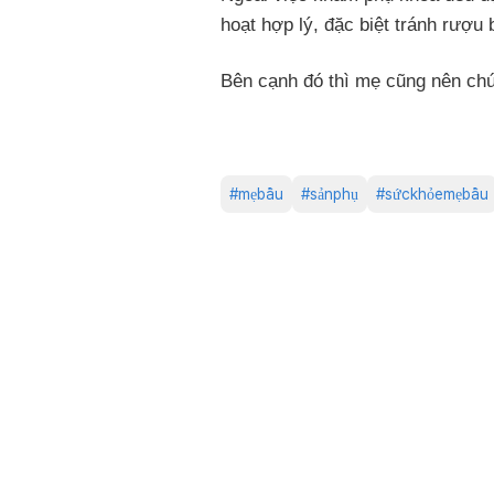
hoạt hợp lý, đặc biệt tránh rượu
Bên cạnh đó thì mẹ cũng nên chú
#
mẹbầu
#
sảnphụ
#
sứckhỏemẹbầu