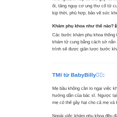
ối, tăng nguy cơ ung thư cổ tử 
kịp thời, phù hợp, bảo vệ sức kh
Khám phụ khoa như thế nào?
Các bước khám phụ khoa thông th
khám tử cung bằng cách sờ nắn b
trình sẽ được giản lược bước kh
TMI từ BabyBilly👩‍⚕️:
Mẹ bầu không cần lo ngại việc k
hướng dẫn của bác sĩ. Ngược lại
mẹ có thể gây hại cho cả mẹ và th
Ngoài việc khám phụ khoa đều đặn