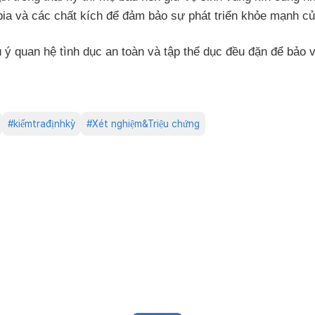
 bia và các chất kích để đảm bảo sự phát triển khỏe mạnh của
 ý quan hệ tình dục an toàn và tập thể dục đều đặn để bảo 
#
kiểmtrađịnhkỳ
#
Xét nghiệm&Triệu chứng