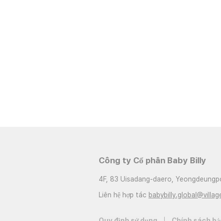
Công ty Cổ phần Baby Billy
4F, 83 Uisadang-daero, Yeongdeungpo
Liên hệ hợp tác
babybilly.global@villag
Quy định sử dụng
|
Chính sách bả