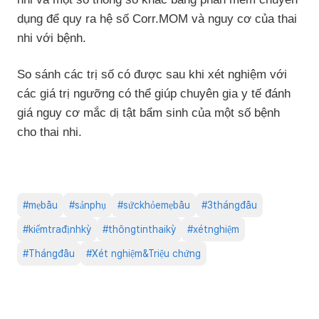
dụng để quy ra hệ số Corr.MOM và nguy cơ của thai
nhi với bệnh.
So sánh các trị số có được sau khi xét nghiệm với
các giá trị ngưỡng có thể giúp chuyên gia y tế đánh
giá nguy cơ mắc dị tật bẩm sinh của một số bệnh
cho thai nhi.
#
mẹbầu
#
sảnphụ
#
sứckhỏemẹbầu
#
3thángđầu
#
kiểmtrađịnhkỳ
#
thôngtinthaikỳ
#
xétnghiệm
#
Thángđầu
#
Xét nghiệm&Triệu chứng