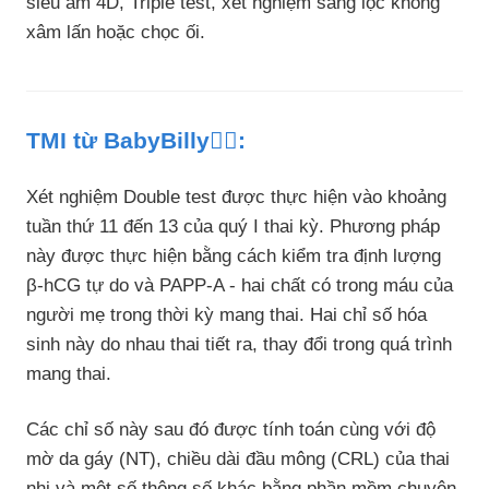
siêu âm 4D, Triple test, xét nghiệm sàng lọc không
xâm lấn hoặc chọc ối.
TMI từ BabyBilly👩‍⚕️:
Xét nghiệm Double test được thực hiện vào khoảng
tuần thứ 11 đến 13 của quý I thai kỳ. Phương pháp
này được thực hiện bằng cách kiểm tra định lượng
β-hCG tự do và PAPP-A - hai chất có trong máu của
người mẹ trong thời kỳ mang thai. Hai chỉ số hóa
sinh này do nhau thai tiết ra, thay đổi trong quá trình
mang thai.
Các chỉ số này sau đó được tính toán cùng với độ
mờ da gáy (NT), chiều dài đầu mông (CRL) của thai
nhi và một số thông số khác bằng phần mềm chuyên