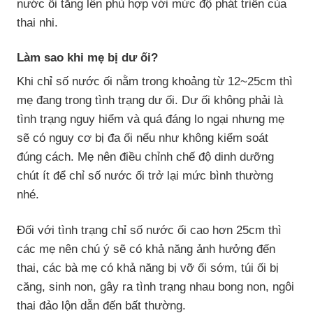
nước ối tăng lên phù hợp với mức độ phát triển của
thai nhi.
Làm sao khi mẹ bị dư ối?
Khi chỉ số nước ối nằm trong khoảng từ 12~25cm thì
mẹ đang trong tình trạng dư ối. Dư ối không phải là
tình trạng nguy hiểm và quá đáng lo ngại nhưng mẹ
sẽ có nguy cơ bị đa ối nếu như không kiểm soát
đúng cách. Mẹ nên điều chỉnh chế độ dinh dưỡng
chút ít để chỉ số nước ối trở lại mức bình thường
nhé.
Đối với tình trạng chỉ số nước ối cao hơn 25cm thì
các mẹ nên chú ý sẽ có khả năng ảnh hưởng đến
thai, các bà mẹ có khả năng bị vỡ ối sớm, túi ối bị
căng, sinh non, gây ra tình trạng nhau bong non, ngôi
thai đảo lộn dẫn đến bất thường.