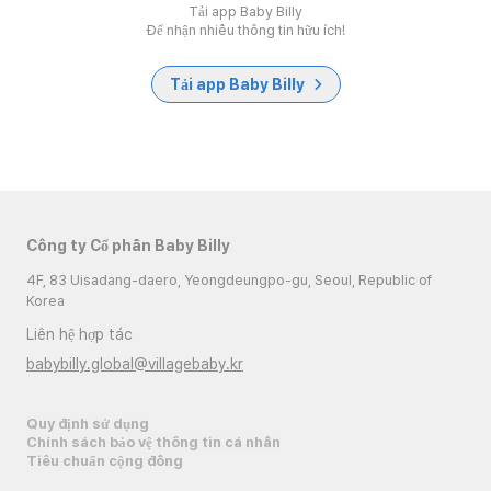
Tải app Baby Billy
Để nhận nhiều thông tin hữu ích!
Tải app Baby Billy
Công ty Cổ phần Baby Billy
4F, 83 Uisadang-daero, Yeongdeungpo-gu, Seoul, Republic of
Korea
Liên hệ hợp tác
babybilly.global@villagebaby.kr
Quy định sử dụng
Chính sách bảo vệ thông tin cá nhân
Tiêu chuẩn cộng đồng