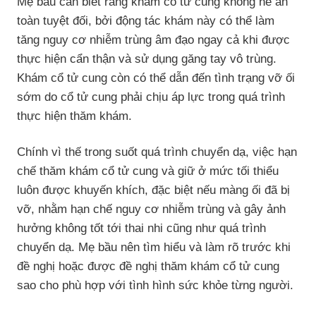
Mẹ bầu cần biết rằng khám cổ tử cung không hề an
toàn tuyệt đối, bởi động tác khám này có thể làm
tăng nguy cơ nhiễm trùng âm đạo ngay cả khi được
thực hiện cẩn thận và sử dụng găng tay vô trùng.
Khám cổ tử cung còn có thể dẫn đến tình trạng vỡ ối
sớm do cổ tử cung phải chịu áp lực trong quá trình
thực hiện thăm khám.
Chính vì thế trong suốt quá trình chuyển dạ, việc hạn
chế thăm khám cổ tử cung và giữ ở mức tối thiểu
luôn được khuyến khích, đặc biệt nếu màng ối đã bị
vỡ, nhằm hạn chế nguy cơ nhiễm trùng và gây ảnh
hưởng không tốt tới thai nhi cũng như quá trình
chuyển dạ. Mẹ bầu nên tìm hiểu và làm rõ trước khi
đề nghị hoặc được đề nghị thăm khám cổ tử cung
sao cho phù hợp với tình hình sức khỏe từng người.