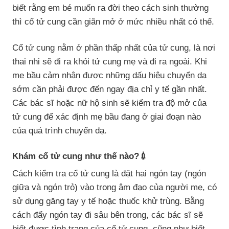
biết rằng em bé muốn ra đời theo cách sinh thường
thì cổ tử cung cần giãn mở ở mức nhiều nhất có thể.
Cổ tử cung nằm ở phần thấp nhất của tử cung, là nơi
thai nhi sẽ đi ra khỏi tử cung mẹ và đi ra ngoài. Khi
mẹ bầu cảm nhận được những dấu hiệu chuyển dạ
sớm cần phải được đến ngay địa chỉ y tế gần nhất.
Các bác sĩ hoặc nữ hộ sinh sẽ kiểm tra độ mở của
tử cung để xác định mẹ bầu đang ở giai đoạn nào
của quá trình chuyển dạ.
Khám cổ tử cung như thế nào?💉
Cách kiểm tra cổ tử cung là đặt hai ngón tay (ngón
giữa và ngón trỏ) vào trong âm đạo của người mẹ, có
sử dụng găng tay y tế hoặc thuốc khử trùng. Bằng
cách đẩy ngón tay đi sâu bên trong, các bác sĩ sẽ
biết được tình trạng của cổ tử cung, cũng như biết