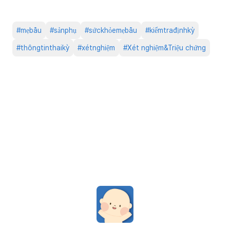
#
mẹbầu
#
sảnphụ
#
sứckhỏemẹbầu
#
kiểmtrađịnhkỳ
#
thôngtinthaikỳ
#
xétnghiệm
#
Xét nghiệm&Triệu chứng