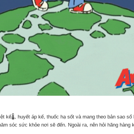
ệt kế🌡️, huyết áp kế, thuốc hạ sốt và mang theo bản sao s
ăm sóc sức khỏe nơi sẽ đến. Ngoài ra, nên hỏi hãng hàng kh