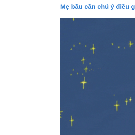
Mẹ bầu cần chú ý điều gì