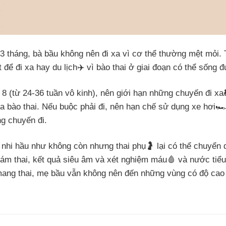
3 tháng, bà bầu không nên đi xa vì cơ thể thường mệt mỏi. 
t để đi xa hay du lịch✈️ vì bào thai ở giai đoạn có thể sống 
8 (từ 24-36 tuần vô kinh), nên giới hạn những chuyến đi xa🚂
ủa bào thai. Nếu buộc phải đi, nên hạn chế sử dụng xe hơi🏎
ng chuyến đi.
 nhi hầu như không còn nhưng thai phụ🤰 lại có thể chuyển d
ám thai, kết quả siêu âm và xét nghiệm máu🩸 và nước tiểu
an mang thai, mẹ bầu vẫn không nên đến những vùng có độ ca