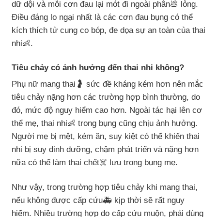
dữ dội và mỗi cơn đau lại mót đi ngoài phân💩 lỏng.
Điều đáng lo ngại nhất là các cơn đau bụng có thể
kích thích tử cung co bóp, đe dọa sự an toàn của thai
nhi👶.
Tiêu chảy có ảnh hưởng đến thai nhi không?
Phụ nữ mang thai🤰 sức đề kháng kém hơn nên mắc
tiêu chảy nặng hơn các trường hợp bình thường, do
đó, mức độ nguy hiểm cao hơn. Ngoài tác hại lên cơ
thể mẹ, thai nhi👶 trong bụng cũng chịu ảnh hưởng.
Người mẹ bị mệt, kém ăn, suy kiệt có thể khiến thai
nhi bị suy dinh dưỡng, chậm phát triển và nặng hơn
nữa có thể làm thai chết☠️ lưu trong bụng mẹ.
Như vậy, trong trường hợp tiêu chảy khi mang thai,
nếu không được cấp cứu🚑 kịp thời sẽ rất nguy
hiểm. Nhiều trường hợp do cấp cứu muộn, phải dùng