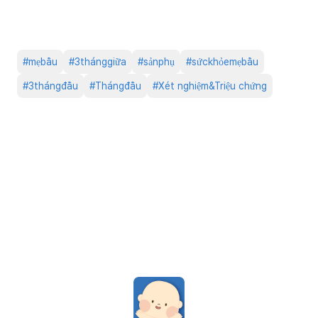
#
mẹbầu
#
3thánggiữa
#
sảnphụ
#
sứckhỏemẹbầu
#
3thángđầu
#
Thángđầu
#
Xét nghiệm&Triệu chứng