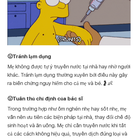
🤢Tránh lạm dụng
Mẹ không được tự ý truyền nước tại nhà hay nhờ người
khác. Tránh lạm dụng thường xuyên bởi điều này gây
ra biến chứng nguy hiểm cho cả mẹ và bé.🤰👶
🤢Tuân thủ chỉ định của bác sĩ
Trong trường hợp như ốm nghén nhẹ hay sốt nhẹ, mẹ
vẫn nên ưu tiên các biện pháp tại nhà, thay đổi chế độ
sinh hoạt và ăn uống. Mẹ chỉ cần truyền nước khi tất
cả các cách không hiệu quả, truyền dịch đúng loại và