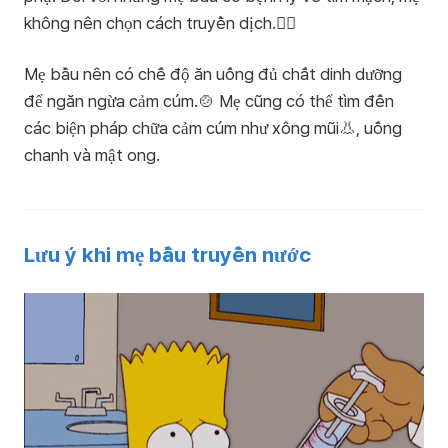
không nên chọn cách truyền dịch.🙅‍♀️
Mẹ bầu nên có chế độ ăn uống đủ chất dinh dưỡng
để ngăn ngừa cảm cúm.🍲 Mẹ cũng có thể tìm đến
các biện pháp chữa cảm cúm như xông mũi👃, uống
chanh và mật ong.
Lưu ý khi mẹ bầu truyền nước