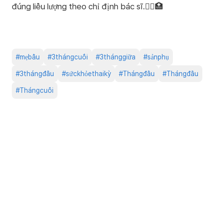
đúng liều lượng theo chỉ định bác sĩ.👨‍⚕️🏥
#
mẹbầu
#
3thángcuối
#
3thánggiữa
#
sảnphụ
#
3thángđầu
#
sứckhỏethaikỳ
#
Thángđầu
#
Thángđầu
#
Thángcuối