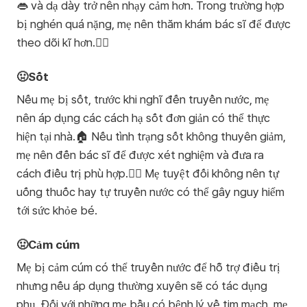
👄 và dạ dày trở nên nhạy cảm hơn. Trong trường hợp
bị nghén quá nặng, mẹ nên thăm khám bác sĩ để được
theo dõi kĩ hơn.👨‍⚕️
🤢Sốt
Nếu mẹ bị sốt, trước khi nghĩ đến truyền nước, mẹ
nên áp dụng các cách hạ sốt đơn giản có thể thực
hiện tại nhà.🏠 Nếu tình trạng sốt không thuyên giảm,
mẹ nên đến bác sĩ để được xét nghiệm và đưa ra
cách điều trị phù hợp.👨‍⚕️ Mẹ tuyệt đối không nên tự
uống thuốc hay tự truyền nước có thể gây nguy hiểm
tới sức khỏe bé.
🤢Cảm cúm
Mẹ bị cảm cúm có thể truyền nước để hỗ trợ điều trị
nhưng nếu áp dụng thường xuyên sẽ có tác dụng
phụ. Đối với những mẹ bầu có bệnh lý về tim mạch, mẹ