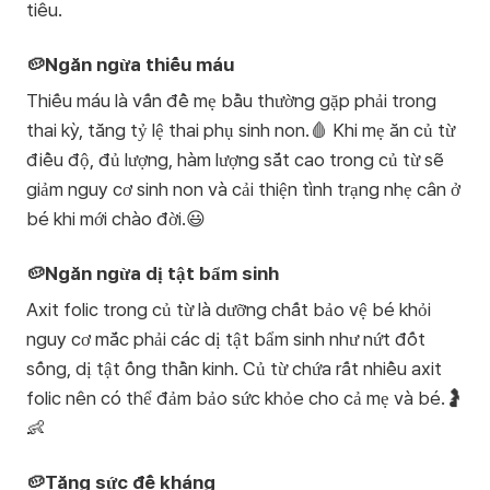
tiêu.
🥔Ngăn ngừa thiếu máu
Thiếu máu là vấn đề mẹ bầu thường gặp phải trong
thai kỳ, tăng tỷ lệ thai phụ sinh non.🩸 Khi mẹ ăn củ từ
điều độ, đủ lượng, hàm lượng sắt cao trong củ từ sẽ
giảm nguy cơ sinh non và cải thiện tình trạng nhẹ cân ở
bé khi mới chào đời.😃
🥔Ngăn ngừa dị tật bẩm sinh
Axit folic trong củ từ là dưỡng chất bảo vệ bé khỏi
nguy cơ mắc phải các dị tật bẩm sinh như nứt đốt
sống, dị tật ống thần kinh. Củ từ chứa rất nhiều axit
folic nên có thể đảm bảo sức khỏe cho cả mẹ và bé.🤰
👶
🥔Tăng sức đề kháng