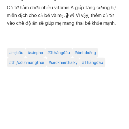
Củ từ hàm chứa nhiều vitamin A giúp tăng cường hệ
miễn dịch cho cả bé và mẹ.🤰👶 Vì vậy, thêm củ từ
vào chế độ ăn sẽ giúp mẹ mang thai bé khỏe mạnh.
#
mẹbầu
#
sảnphụ
#
3thángđầu
#
dinhdưỡng
#
thựcđơnmangthai
#
sứckhỏethaikỳ
#
Thángđầu