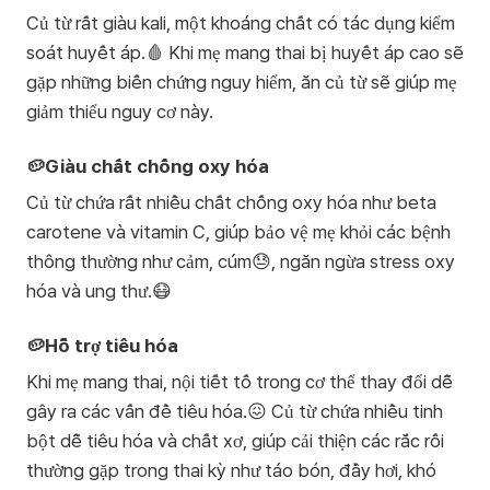
Củ từ rất giàu kali, một khoáng chất có tác dụng kiểm
soát huyết áp.🩸 Khi mẹ mang thai bị huyết áp cao sẽ
gặp những biến chứng nguy hiểm, ăn củ từ sẽ giúp mẹ
giảm thiểu nguy cơ này.
🥔Giàu chất chống oxy hóa
Củ từ chứa rất nhiều chất chống oxy hóa như beta
carotene và vitamin C, giúp bảo vệ mẹ khỏi các bệnh
thông thường như cảm, cúm😓, ngăn ngừa stress oxy
hóa và ung thư.😷
🥔Hỗ trợ tiêu hóa
Khi mẹ mang thai, nội tiết tố trong cơ thể thay đổi dễ
gây ra các vấn đề tiêu hóa.😖 Củ từ chứa nhiều tinh
bột dễ tiêu hóa và chất xơ, giúp cải thiện các rắc rối
thường gặp trong thai kỳ như táo bón, đầy hơi, khó