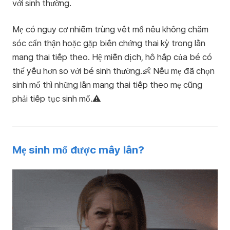
với sinh thường.
Mẹ có nguy cơ nhiễm trùng vết mổ nếu không chăm
sóc cẩn thận hoặc gặp biến chứng thai kỳ trong lần
mang thai tiếp theo. Hệ miễn dịch, hô hấp của bé có
thể yếu hơn so với bé sinh thường.👶 Nếu mẹ đã chọn
sinh mổ thì những lần mang thai tiếp theo mẹ cũng
phải tiếp tục sinh mổ.⚠️
Mẹ sinh mổ được mấy lần?