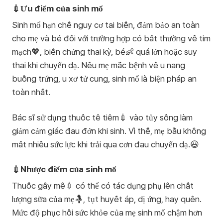
💉Ưu điểm của sinh mổ
Sinh mổ hạn chế nguy cơ tai biến, đảm bảo an toàn
cho mẹ và bé đối với trường hợp có bất thường về tim
mạch💖, biến chứng thai kỳ, bé👶 quá lớn hoặc suy
thai khi chuyển dạ. Nếu mẹ mắc bệnh về u nang
buồng trứng, u xơ tử cung, sinh mổ là biện pháp an
toàn nhất.
Bác sĩ sử dụng thuốc tê tiêm💉 vào tủy sống làm
giảm cảm giác đau đớn khi sinh. Vì thế, mẹ bầu không
mất nhiều sức lực khi trải qua cơn đau chuyển dạ.😃
💉Nhược điểm của sinh mổ
Thuốc gây mê💉 có thể có tác dụng phụ lên chất
lượng sữa của mẹ🤱, tụt huyết áp, dị ứng, hay quên.
Mức độ phục hồi sức khỏe của mẹ sinh mổ chậm hơn