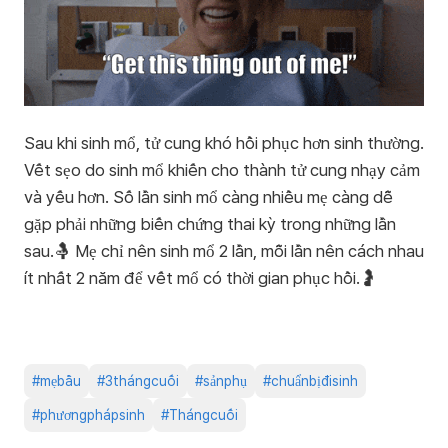
Sau khi sinh mổ, tử cung khó hồi phục hơn sinh thường.
Vết sẹo do sinh mổ khiến cho thành tử cung nhạy cảm
và yếu hơn. Số lần sinh mổ càng nhiều mẹ càng dễ
gặp phải những biến chứng thai kỳ trong những lần
sau.🤱 Mẹ chỉ nên sinh mổ 2 lần, mỗi lần nên cách nhau
ít nhất 2 năm để vết mổ có thời gian phục hồi.🤰
#
mẹbầu
#
3thángcuối
#
sảnphụ
#
chuẩnbịđisinh
#
phươngphápsinh
#
Thángcuối