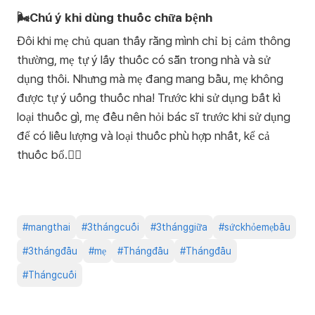
🌬️Chú ý khi dùng thuốc chữa bệnh
Đôi khi mẹ chủ quan thấy rằng mình chỉ bị cảm thông
thường, mẹ tự ý lấy thuốc có sẵn trong nhà và sử
dụng thôi. Nhưng mà mẹ đang mang bầu, mẹ không
được tự ý uống thuốc nha! Trước khi sử dụng bất kì
loại thuốc gì, mẹ đều nên hỏi bác sĩ trước khi sử dụng
để có liều lượng và loại thuốc phù hợp nhất, kể cả
thuốc bổ.👩‍⚕️
#
mangthai
#
3thángcuối
#
3thánggiữa
#
sứckhỏemẹbầu
#
3thángđầu
#
mẹ
#
Thángđầu
#
Thángđầu
#
Thángcuối