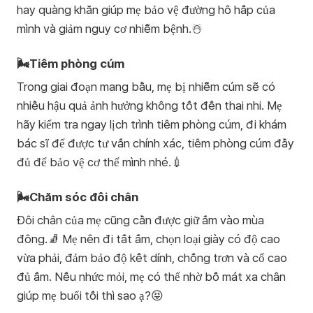
hay quàng khăn giúp mẹ bảo vệ đường hô hấp của
mình và giảm nguy cơ nhiễm bệnh.☃️
🌬️Tiêm phòng cúm
Trong giai đoạn mang bầu, mẹ bị nhiễm cúm sẽ có
nhiều hậu quả ảnh hưởng không tốt đến thai nhi. Mẹ
hãy kiểm tra ngay lịch trình tiêm phòng cúm, đi khám
bác sĩ để được tư vấn chính xác, tiêm phòng cúm đầy
đủ để bảo vệ cơ thể mình nhé.💉
🌬️Chăm sóc đôi chân
Đôi chân của mẹ cũng cần được giữ ấm vào mùa
đông.🧦 Mẹ nên đi tất ấm, chọn loại giày có độ cao
vừa phải, đảm bảo độ kết dính, chống trơn và cổ cao
đủ ấm. Nếu nhức mỏi, mẹ có thể nhờ bố mát xa chân
giúp mẹ buổi tối thì sao ạ?😝