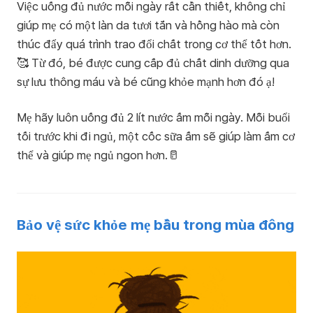
Việc uống đủ nước mỗi ngày rất cần thiết, không chỉ
giúp mẹ có một làn da tươi tắn và hồng hào mà còn
thúc đẩy quá trình trao đổi chất trong cơ thể tốt hơn.
🥰 Từ đó, bé được cung cấp đủ chất dinh dưỡng qua
sự lưu thông máu và bé cũng khỏe mạnh hơn đó ạ!
Mẹ hãy luôn uống đủ 2 lít nước ấm mỗi ngày. Mỗi buổi
tối trước khi đi ngủ, một cốc sữa ấm sẽ giúp làm ấm cơ
thể và giúp mẹ ngủ ngon hơn.🥛
Bảo vệ sức khỏe mẹ bầu trong mùa đông