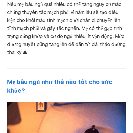
Nếu mẹ bầu ngủ quá nhiều có thể tăng nguy cơ mắc
chứng thuyên tắc mạch phổi vì nằm lâu sẽ tạo điều
kiện cho khối máu tĩnh mạch dưới chân di chuyển lên
tĩnh mạch phổi và gây tắc nghẽn. Mẹ có thể gặp tình
trạng cứng khớp và cơ do ngủ nhiều, ít vận động. Mức
đường huyết cũng tăng lên dễ dẫn tới đái tháo đường
thai kỳ.
⚠️
Mẹ bầu ngủ như thế nào tốt cho sức
khỏe?