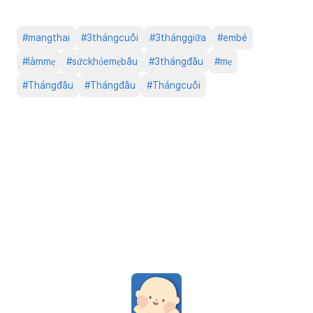
#
mangthai
#
3thángcuối
#
3thánggiữa
#
embé
#
làmmẹ
#
sứckhỏemẹbầu
#
3thángđầu
#
mẹ
#
Thángđầu
#
Thángđầu
#
Thángcuối