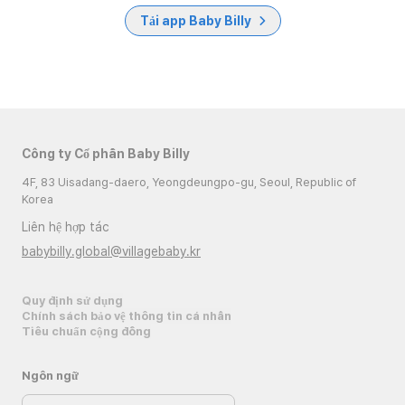
Tải app Baby Billy
Công ty Cổ phần Baby Billy
4F, 83 Uisadang-daero, Yeongdeungpo-gu, Seoul, Republic of
Korea
Liên hệ hợp tác
babybilly.global@villagebaby.kr
Quy định sử dụng
Chính sách bảo vệ thông tin cá nhân
Tiêu chuẩn cộng đồng
Ngôn ngữ