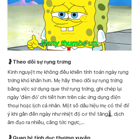
🤰Theo dõi sự rụng trứng
Kinh nguyệt mẹ không đều khiến tính toán ngày rụng
trứng khó khăn hơn. Mẹ hãy theo dõi sự rụng trứng
bằng việc sử dụng que thử rụng trứng, ghi chép lại
ngày 'đèn đỏ' chi tiết hơn trên các ứng dụng điện
thoại hoặc lịch cá nhân. Một số dấu hiệu mẹ có thể để
ý khi gần đến ngày như nhiệt độ cơ thể tăng🌡️, dịch
âm đạo ra nhiều, căng tức ngực,...
🤰Quan hệ tình dục thường xuyên