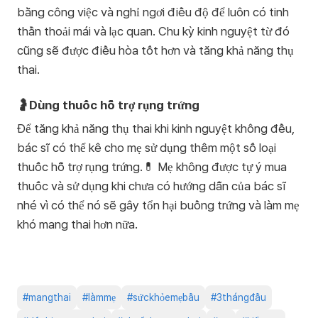
bằng công việc và nghỉ ngơi điều độ để luôn có tinh
thần thoải mái và lạc quan. Chu kỳ kinh nguyệt từ đó
cũng sẽ được điều hòa tốt hơn và tăng khả năng thụ
thai.
🤰Dùng thuốc hỗ trợ rụng trứng
Để tăng khả năng thụ thai khi kinh nguyệt không đều,
bác sĩ có thể kê cho mẹ sử dụng thêm một số loại
thuốc hỗ trợ rụng trứng.💊 Mẹ không được tự ý mua
thuốc và sử dụng khi chưa có hướng dẫn của bác sĩ
nhé vì có thể nó sẽ gây tổn hại buồng trứng và làm mẹ
khó mang thai hơn nữa.
#
mangthai
#
làmmẹ
#
sứckhỏemẹbầu
#
3thángđầu