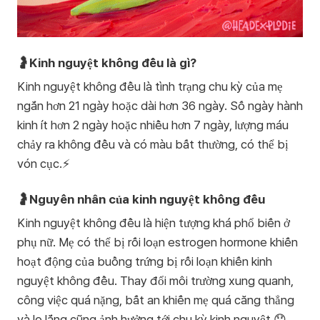
🤰Kinh nguyệt không đều là gì?
Kinh nguyệt không đều là tình trạng chu kỳ của mẹ
ngắn hơn 21 ngày hoặc dài hơn 36 ngày. Số ngày hành
kinh ít hơn 2 ngày hoặc nhiều hơn 7 ngày, lượng máu
chảy ra không đều và có màu bất thường, có thể bị
vón cục.⚡
🤰Nguyên nhân của kinh nguyệt không đều
Kinh nguyệt không đều là hiện tượng khá phổ biến ở
phụ nữ. Mẹ có thể bị rối loạn estrogen hormone khiến
hoạt động của buồng trứng bị rối loạn khiến kinh
nguyệt không đều. Thay đổi môi trường xung quanh,
công việc quá nặng, bất an khiến mẹ quá căng thẳng
và lo lắng cũng ảnh hưởng tới chu kỳ kinh nguyệt.😟