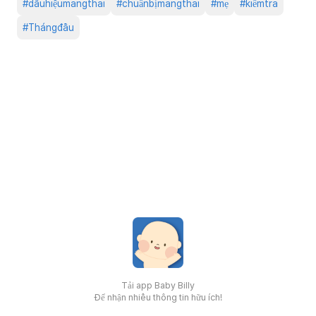
#
dấuhiệumangthai
#
chuẩnbịmangthai
#
mẹ
#
kiểmtra
#
Thángđầu
Tải app Baby Billy
Để nhận nhiều thông tin hữu ích!