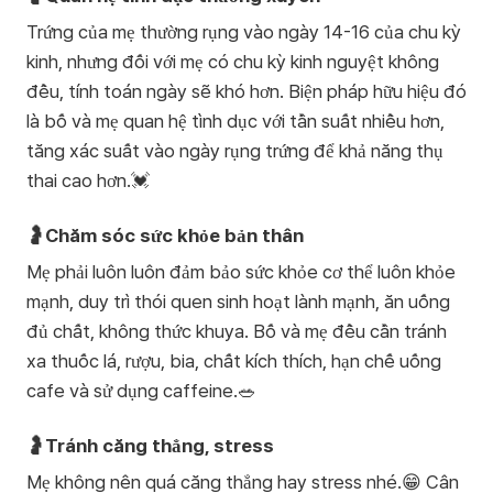
Trứng của mẹ thường rụng vào ngày 14-16 của chu kỳ
kinh, nhưng đối với mẹ có chu kỳ kinh nguyệt không
đều, tính toán ngày sẽ khó hơn. Biện pháp hữu hiệu đó
là bố và mẹ quan hệ tình dục với tần suất nhiều hơn,
tăng xác suất vào ngày rụng trứng để khả năng thụ
thai cao hơn.💓
🤰Chăm sóc sức khỏe bản thân
Mẹ phải luôn luôn đảm bảo sức khỏe cơ thể luôn khỏe
mạnh, duy trì thói quen sinh hoạt lành mạnh, ăn uống
đủ chất, không thức khuya. Bố và mẹ đều cần tránh
xa thuốc lá, rượu, bia, chất kích thích, hạn chế uống
cafe và sử dụng caffeine.🥗
🤰Tránh căng thẳng, stress
Mẹ không nên quá căng thẳng hay stress nhé.😁 Cân