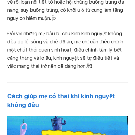
về rối loạn nội tiết tố hoặc hội chứng buồng trứng đa
nang, suy buồng trứng, có khối u ở tử cung làm tăng
nguy cơ hiếm muộn.🩺
Đối với những mẹ bầu bị chu kinh kinh nguyệt không
đều do lối sống và chế độ ăn, mẹ chỉ cần điều chỉnh
một chút thói quen sinh hoạt, điều chỉnh tâm lý bớt
căng thẳng và lo âu, kinh nguyệt sẽ tự điều tiết và
việc mang thai trở nên dễ dàng hơn.🥰
Cách giúp mẹ có thai khi kinh nguyệt
không đều