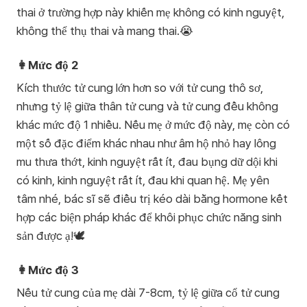
thai ở trường hợp này khiến mẹ không có kinh nguyệt,
không thể thụ thai và mang thai.😭
👩Mức độ 2
Kích thước tử cung lớn hơn so với tử cung thô sơ,
nhưng tỷ lệ giữa thân tử cung và tử cung đều không
khác mức độ 1 nhiều. Nếu mẹ ở mức độ này, mẹ còn có
một số đặc điểm khác nhau như âm hộ nhỏ hay lông
mu thưa thớt, kinh nguyệt rất ít, đau bụng dữ dội khi
có kinh, kinh nguyệt rất ít, đau khi quan hệ. Mẹ yên
tâm nhé, bác sĩ sẽ điều trị kéo dài bằng hormone kết
hợp các biện pháp khác để khôi phục chức năng sinh
sản được ạ!🕊️
👩Mức độ 3
Nếu tử cung của mẹ dài 7-8cm, tỷ lệ giữa cổ tử cung