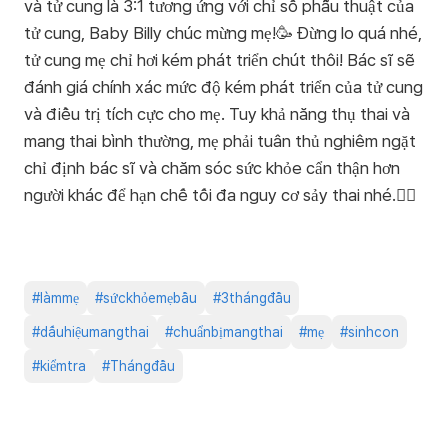
và tử cung là 3:1 tương ứng với chỉ số phẫu thuật của
tử cung, Baby Billy chúc mừng mẹ!🥳 Đừng lo quá nhé,
tử cung mẹ chỉ hơi kém phát triển chút thôi! Bác sĩ sẽ
đánh giá chính xác mức độ kém phát triển của tử cung
và điều trị tích cực cho mẹ. Tuy khả năng thụ thai và
mang thai bình thường, mẹ phải tuân thủ nghiêm ngặt
chỉ định bác sĩ và chăm sóc sức khỏe cẩn thận hơn
người khác để hạn chế tối đa nguy cơ sảy thai nhé.👩‍⚕️
#
làmmẹ
#
sứckhỏemẹbầu
#
3thángđầu
#
dấuhiệumangthai
#
chuẩnbịmangthai
#
mẹ
#
sinhcon
#
kiểmtra
#
Thángđầu