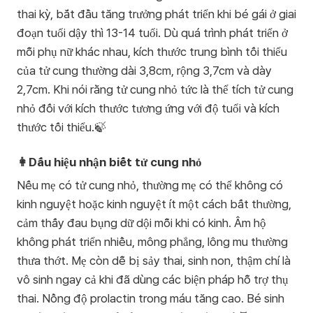
thai kỳ, bắt đầu tăng trưởng phát triển khi bé gái ở giai
đoạn tuổi dậy thì 13-14 tuổi. Dù quá trình phát triển ở
mỗi phụ nữ khác nhau, kích thước trung bình tối thiểu
của tử cung thường dài 3,8cm, rộng 3,7cm và dày
2,7cm. Khi nói rằng tử cung nhỏ tức là thể tích tử cung
nhỏ đối với kích thước tương ứng với độ tuổi và kích
thước tối thiểu.🍃
👩Dấu hiệu nhận biết tử cung nhỏ
Nếu mẹ có tử cung nhỏ, thường mẹ có thể không có
kinh nguyệt hoặc kinh nguyệt ít một cách bất thường,
cảm thấy đau bụng dữ dội mỗi khi có kinh. Âm hộ
không phát triển nhiều, mông phẳng, lông mu thường
thưa thớt. Mẹ còn dễ bị sảy thai, sinh non, thậm chí là
vô sinh ngay cả khi đã dùng các biện pháp hỗ trợ thụ
thai. Nồng độ prolactin trong máu tăng cao. Bé sinh