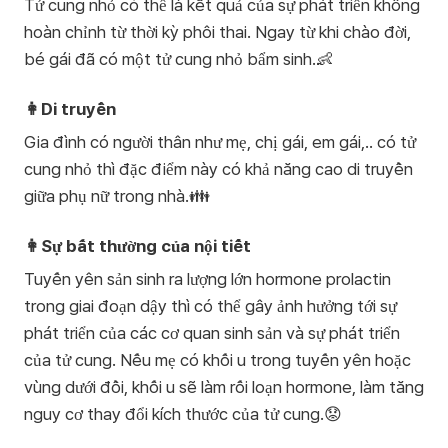
Tử cung nhỏ có thể là kết quả của sự phát triển không
hoàn chỉnh từ thời kỳ phôi thai. Ngay từ khi chào đời,
bé gái đã có một tử cung nhỏ bẩm sinh.👶
👩Di truyền
Gia đình có người thân như mẹ, chị gái, em gái,.. có tử
cung nhỏ thì đặc điểm này có khả năng cao di truyền
giữa phụ nữ trong nhà.👪
👩Sự bất thường của nội tiết
Tuyến yên sản sinh ra lượng lớn hormone prolactin
trong giai đoạn dậy thì có thể gây ảnh hưởng tới sự
phát triển của các cơ quan sinh sản và sự phát triển
của tử cung. Nếu mẹ có khối u trong tuyến yên hoặc
vùng dưới đồi, khối u sẽ làm rối loạn hormone, làm tăng
nguy cơ thay đổi kích thước của tử cung.😟