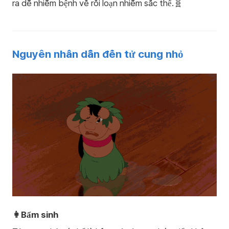
ra dễ nhiễm bệnh về rối loạn nhiễm sắc thể.🧬
Nguyên nhân dẫn đến tử cung nhỏ
👩Bẩm sinh