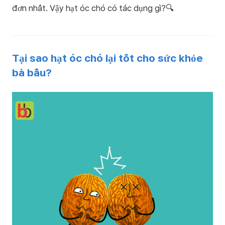
đơn nhất. Vậy hạt óc chó có tác dụng gì?🔍
Tại sao hạt óc chó lại tốt cho sức khỏe
bà bầu?