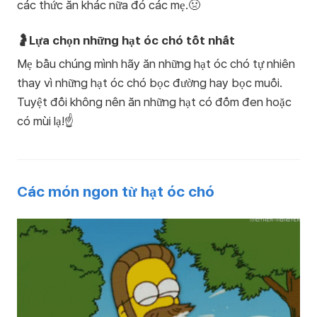
các thức ăn khác nữa đó các mẹ.🤢
🤰Lựa chọn những hạt óc chó tốt nhất
Mẹ bầu chúng mình hãy ăn những hạt óc chó tự nhiên
thay vì những hạt óc chó bọc đường hay bọc muối.
Tuyệt đối không nên ăn những hạt có đốm đen hoặc
có mùi lạ!☝️
Các món ngon từ hạt óc chó