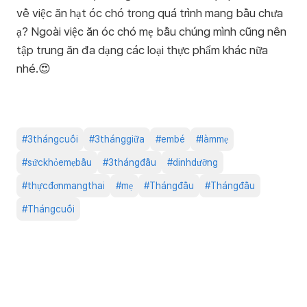
về việc ăn hạt óc chó trong quá trình mang bầu chưa
ạ? Ngoài việc ăn óc chó mẹ bầu chúng mình cũng nên
tập trung ăn đa dạng các loại thực phẩm khác nữa
nhé.😍
#
3thángcuối
#
3thánggiữa
#
embé
#
làmmẹ
#
sứckhỏemẹbầu
#
3thángđầu
#
dinhdưỡng
#
thựcđơnmangthai
#
mẹ
#
Thángđầu
#
Thángđầu
#
Thángcuối