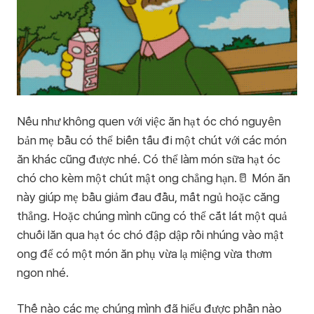
Nếu như không quen với việc ăn hạt óc chó nguyên
bản mẹ bầu có thể biến tấu đi một chút với các món
ăn khác cũng được nhé. Có thể làm món sữa hạt óc
chó cho kèm một chút mật ong chẳng hạn.🥛 Món ăn
này giúp mẹ bầu giảm đau đầu, mất ngủ hoặc căng
thẳng. Hoặc chúng mình cũng có thể cắt lát một quả
chuối lăn qua hạt óc chó đập dập rồi nhúng vào mật
ong để có một món ăn phụ vừa lạ miệng vừa thơm
ngon nhé.
Thế nào các mẹ chúng mình đã hiểu được phần nào