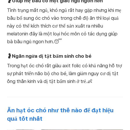
🤰Giúp mẹ bầu có một giấc ngủ ngon hơn
Tình trạng mất ngủ, khó ngủ rất hay gặp nhưng khi mẹ
bầu bổ sung óc chó vào trong chế độ ăn thì loại quả
này có thể kích thích cơ thể sản xuất ra nhiều
melatonin đây là một loại hóc môn có tác dụng giúp
bà bầu ngủ ngon hơn.😴
🤰Ngăn ngừa dị tật bẩm sinh cho bé
Trong hạt óc chó rất giàu axit folic có khả năng hỗ trợ
sự phát triển não bộ cho bé, làm giảm nguy cơ dị tật
ống thần kinh và dị tật bẩm sinh ở trẻ.👶
Ăn hạt óc chó như thế nào để đạt hiệu
quả tốt nhất