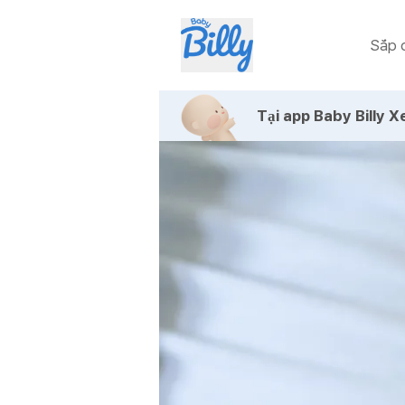
Sắp c
Tại app Baby Billy
Xe