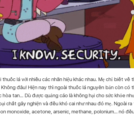
oại thuốc lá với nhiều các nhãn hiệu khác nhau. Mẹ chỉ biết v
 Không đâu! Hiện nay thì ngoài thuốc lá nguyên bản còn có t
ốc hòa tan… Dù được quảng cáo là không hại cho sức khỏe như
loại chất gây nghiện và đều khó cai như nhau đó mẹ. Ngoài ra
bon monoxide, acetone, arsenic, methane, polonium… nó đề