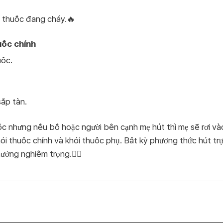
ếu thuốc đang cháy.🔥
uốc chính
uốc.
sắp tàn.
c nhưng nếu bố hoặc người bên cạnh mẹ hút thì mẹ sẽ rơi vào 
ói thuốc chính và khói thuốc phụ. Bất kỳ phương thức hút trự
hưởng nghiêm trọng.🙅‍♀️