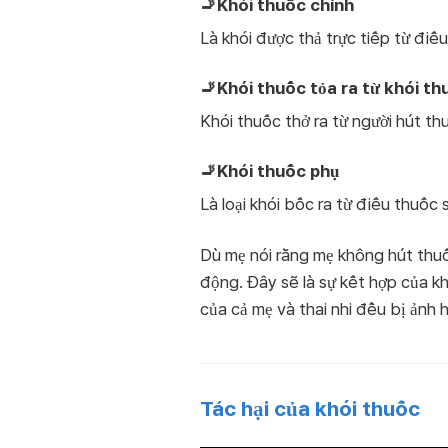
🚬Khói thuốc chính
Là khói được thả trực tiếp từ đi
🚬Khói thuốc tỏa ra từ khói th
Khói thuốc thở ra từ người hút th
🚬Khói thuốc phụ
Là loại khói bốc ra từ điếu thuốc 
Dù mẹ nói rằng mẹ không hút thuố
động. Đây sẽ là sự kết hợp của kh
của cả mẹ và thai nhi đều bị ảnh 
Tác hại của khói thuốc