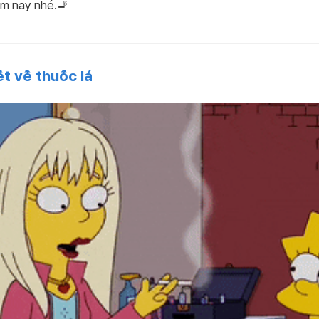
ôm nay nhé.🚬
t về thuốc lá