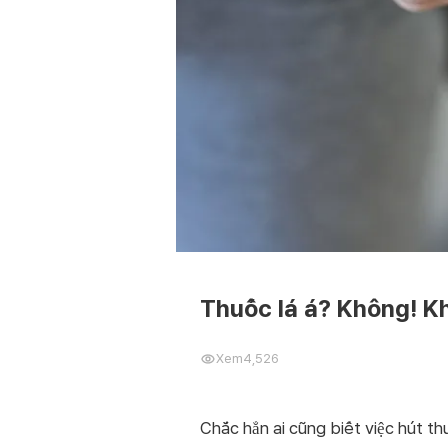
Thuốc lá á? Không! K
Xem
4,526
Chắc hẳn ai cũng biết việc hút th