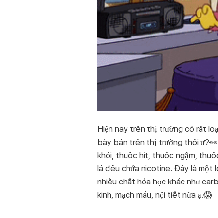
Hiện nay trên thị trường có rất l
bày bán trên thị trường thôi ư?👀
khói, thuốc hít, thuốc ngậm, thu
lá đều chứa nicotine. Đây là một 
nhiều chất hóa học khác như car
kinh, mạch máu, nội tiết nữa ạ.😱