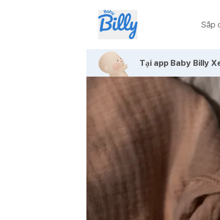
Sắp c
Tại app Baby Billy
Xe