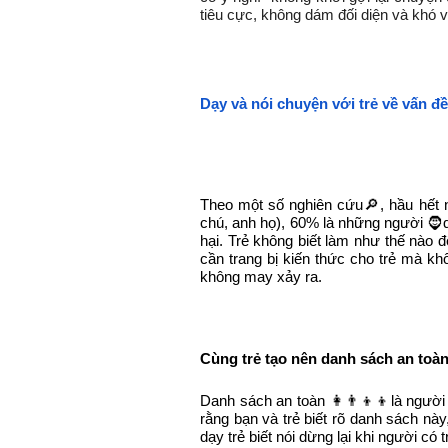
tiêu cực, không dám đối diện và khó 
Dạy và nói chuyện với trẻ về vấn đề
Theo một số nghiên cứu🔎, hầu hết 
chú, anh họ), 60% là những người 🧔
hại. Trẻ không biết làm như thế nào đ
cần trang bị kiến thức cho trẻ mà kh
không may xảy ra.
Cùng trẻ tạo nên danh sách an toà
Danh sách an toàn 👩‍👨‍👦‍👦là ngườ
rằng bạn và trẻ biết rõ danh sách n
dạy trẻ biết nói dừng lại khi người có