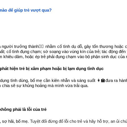
nào để giúp trẻ vượt qua?
 người trưởng thành🧔‍♀️ nhằm cố tình dụ dỗ, gây tổn thương hoặc 
 cố tình đụng chạm; sờ soạng vào vùng kín của trẻ; tác động đến tin
him khiêu dâm, hoặc ép trẻ phải đụng chạm vào bộ phận sinh dục của
phát hiện trẻ bị xâm phạm hoặc bị lạm dụng tình dục
 dụng tình dùng, bố mẹ cần kiên nhẫn và sáng suốt 👩‍🏫đưa ra hàn
tâm chia sẽ sự khủng hoảng mà mình vừa trải qua.
hông phải là lỗi của trẻ
n, sợ hãi, bố mẹ.
Tuyệt đối đừng đổ lỗi cho trẻ và hãy hỗ trợ, an ủi c