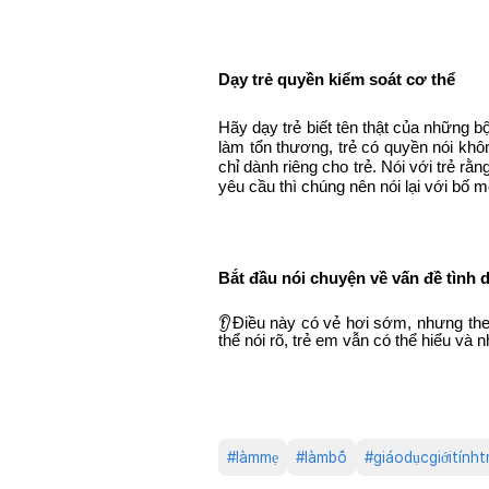
Dạy trẻ quyền kiểm soát cơ thể
Hãy dạy trẻ biết tên thật của những b
làm tổn thương, trẻ có quyền nói khôn
chỉ dành riêng cho trẻ. Nói với trẻ r
yêu cầu thì chúng nên nói lại với bố 
Bắt đầu nói chuyện về vấn đề tình d
👂Điều này có vẻ hơi sớm, nhưng theo 
thể nói rõ, trẻ em vẫn có thể hiểu và
#
làmmẹ
#
làmbố
#
giáodụcgiớitính