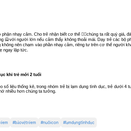
ộ phận nhạy cảm. Cho trẻ nhận biết cơ thể 🧍‍♀️chúng ta rất quý giá, 
g 🙅với người lớn nếu cảm thấy không thoải mái. Dạy trẻ các bộ phân
ằng không nên chạm vào phần nhạy cảm, riêng tư trên cơ thể người k
mẹ ngay lập tức.
ục khi trẻ mới 2 tuổi
số liệu thống kê, trong nhóm trẻ bị lạm dụng tình dục, trẻ dưới 4 tu
 nhớ nhiều hơn chúng ta tưởng.
trẻem
#
bảovệtrẻem
#
nuôicon
#
lạmdụngtìnhdục