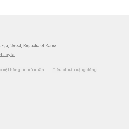
-gu, Seoul, Republic of Korea
ebaby.kr
o vệ thông tin cá nhân
|
Tiêu chuẩn cộng đồng