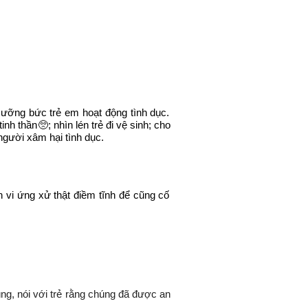
cưỡng bức trẻ em hoạt động tình dục.
h thần🥺; nhìn lén trẻ đi vệ sinh; cho
 người xâm hại tình dục.
h vi ứng xử thật điềm tĩnh để cũng cố
húng, nói với trẻ rằng chúng đã được an