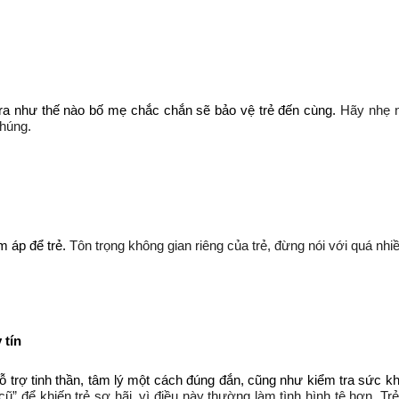
y ra như thế nào bố mẹ chắc chắn sẽ bảo vệ trẻ đến cùng.
Hãy nhẹ n
chúng.
m áp để trẻ.
Tôn trọng không gian riêng của trẻ, đừng nói với quá nhi
 tín
 hỗ trợ tinh thần, tâm lý một cách đúng đắn, cũng như kiểm tra sức kh
 cũ” để khiến trẻ sợ hãi, vì điều này thường làm tình hình tệ hơn. 