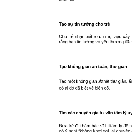
Tạo sự tin tưởng cho trẻ
Cho trẻ nhận biết rõ dù mọi việc xả
rằng bạn tin tưởng và yêu thương 💏
Tạo không gian an toàn, thư giản
Tạo một không gian ⛺thật thư giản, ấ
có ai đó đã biết về biến cố.
Tìm các chuyên gia tư vấn tâm lý uy
Đưa trẻ đi khám bác sĩ 👨‍⚕️tâm lý để
có ý nghĩ “không khơi gợi lại chuyện