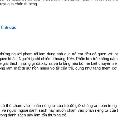
vượt qua chấn thương.
 tình dục
những người phạm tội lạm dụng tình dục trẻ em đều có quen với n
quen khác. Người lạ chỉ chiếm khoảng 10%. Phần lớn trẻ không dám n
ể giải thích những gì đã xảy ra và lo lắng nếu bố mẹ biết chuyện s
ông làm mất đi sự hồn nhiên vô tử của trẻ, cũng như tăng thêm cơ 
n
i có thể chạm vào phần riêng tư của trẻ để giữ chúng an toàn trong
ày, và người ngoài danh sách này muốn chạm vào phần riêng tư của 
 trong danh sách này làm tổn thương trẻ.